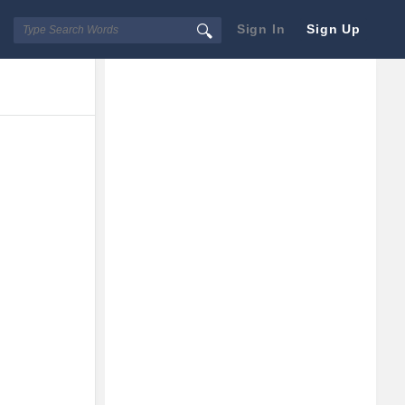
Sign In
Sign Up
Sidebar
Adv
250x250