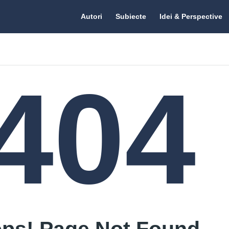
Citate.ro
Citate.ro
Autori
Subiecte
Idei & Perspective
Navigation
404