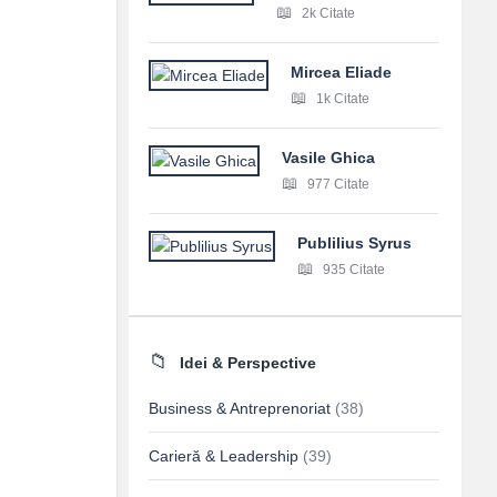
2k Citate
Mircea Eliade
1k Citate
Vasile Ghica
977 Citate
Publilius Syrus
935 Citate
Idei & Perspective
Business & Antreprenoriat
(38)
Carieră & Leadership
(39)