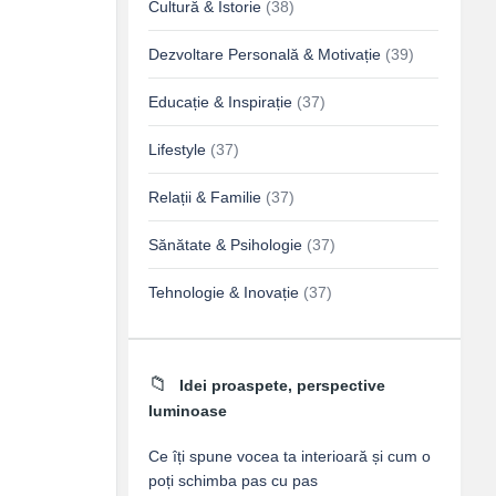
Cultură & Istorie
(38)
Dezvoltare Personală & Motivație
(39)
Educație & Inspirație
(37)
Lifestyle
(37)
Relații & Familie
(37)
Sănătate & Psihologie
(37)
Tehnologie & Inovație
(37)
Idei proaspete, perspective
luminoase
Ce îți spune vocea ta interioară și cum o
poți schimba pas cu pas