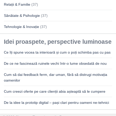
Relații & Familie
(37)
Sănătate & Psihologie
(37)
Tehnologie & Inovație
(37)
Idei proaspete, perspective luminoase
Ce îți spune vocea ta interioară și cum o poți schimba pas cu pas
De ce ne fascinează ruinele vechi într-o lume obsedată de nou
Cum să dai feedback ferm, dar uman, fără să distrugi motivația
oamenilor
Cum creezi oferte pe care clienții abia așteaptă să le cumpere
De la idee la prototip digital – pași clari pentru oameni ne-tehnici