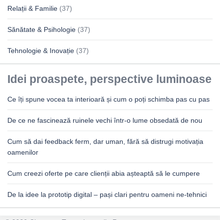
Relații & Familie
(37)
Sănătate & Psihologie
(37)
Tehnologie & Inovație
(37)
Idei proaspete, perspective luminoase
Ce îți spune vocea ta interioară și cum o poți schimba pas cu pas
De ce ne fascinează ruinele vechi într-o lume obsedată de nou
Cum să dai feedback ferm, dar uman, fără să distrugi motivația
oamenilor
Cum creezi oferte pe care clienții abia așteaptă să le cumpere
De la idee la prototip digital – pași clari pentru oameni ne-tehnici