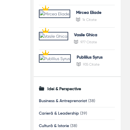
Mircea Eliade
1k Citate
Vasile Ghica
977 Citate
Publilius Syrus
935 Citate
Idei & Perspective
Business & Antreprenoriat
(38)
Carieră & Leadership
(39)
Cultură & Istorie
(38)