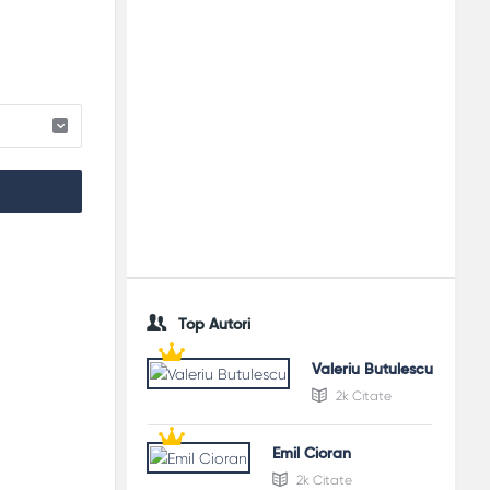
Top Autori
Valeriu Butulescu
2k Citate
Emil Cioran
2k Citate