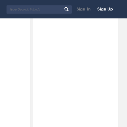
Sign In
Sign Up
Sidebar
Adv
250x250