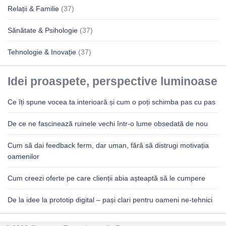
Relații & Familie
(37)
Sănătate & Psihologie
(37)
Tehnologie & Inovație
(37)
Idei proaspete, perspective luminoase
Ce îți spune vocea ta interioară și cum o poți schimba pas cu pas
De ce ne fascinează ruinele vechi într-o lume obsedată de nou
Cum să dai feedback ferm, dar uman, fără să distrugi motivația
oamenilor
Cum creezi oferte pe care clienții abia așteaptă să le cumpere
De la idee la prototip digital – pași clari pentru oameni ne-tehnici