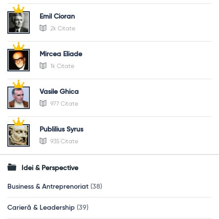
Emil Cioran
2k Citate
Mircea Eliade
1k Citate
Vasile Ghica
977 Citate
Publilius Syrus
935 Citate
Idei & Perspective
Business & Antreprenoriat
(38)
Carieră & Leadership
(39)