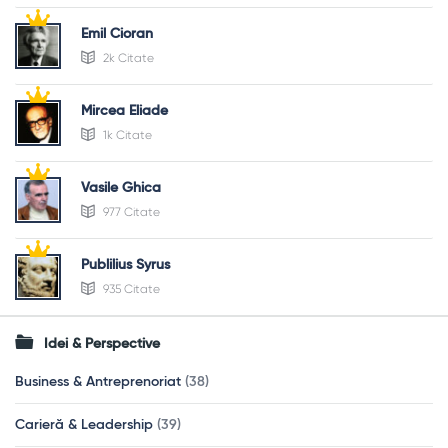
Emil Cioran
2k Citate
Mircea Eliade
1k Citate
Vasile Ghica
977 Citate
Publilius Syrus
935 Citate
Idei & Perspective
Business & Antreprenoriat
(38)
Carieră & Leadership
(39)