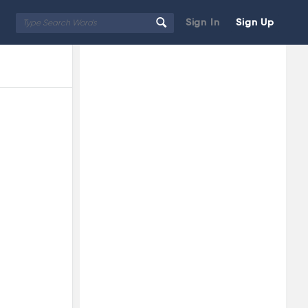
Sign In
Sign Up
Sidebar
Adv
250x250