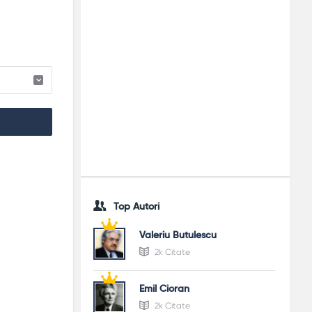
Top Autori
Valeriu Butulescu
2k Citate
Emil Cioran
2k Citate