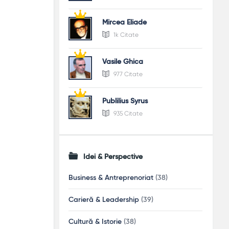
Mircea Eliade
1k Citate
Vasile Ghica
977 Citate
Publilius Syrus
935 Citate
Idei & Perspective
Business & Antreprenoriat
(38)
Carieră & Leadership
(39)
Cultură & Istorie
(38)