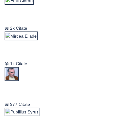
Emil Cioran
2k Citate
Mircea Eliade
1k Citate
Vasile Ghica
977 Citate
Publilius Syrus