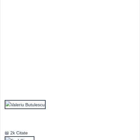
Top Autori
Valeriu Butulescu
2k Citate