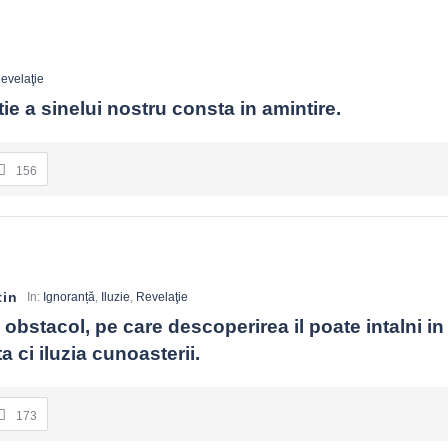
evelaţie
ie a sinelui nostru consta in amintire.
156
tin
In:
Ignoranță
,
Iluzie
,
Revelaţie
obstacol, pe care descoperirea il poate intalni in 
a ci iluzia cunoasterii.
173