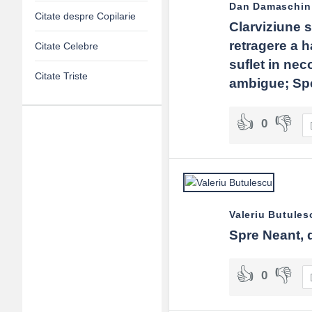
Dan Damaschin
Citate despre Copilarie
Clarviziune s
retragere a h
Citate Celebre
suflet in nec
Citate Triste
ambigue; Spe
0
Adv
120x600
Valeriu Butules
Spre Neant, d
0