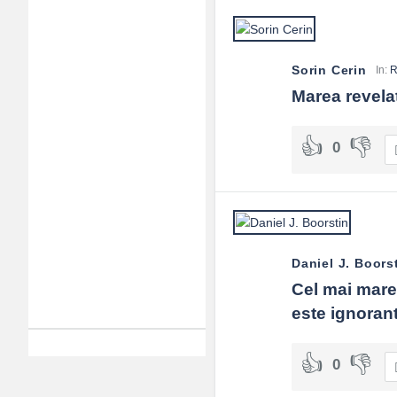
Sorin Cerin
In:
R
Marea revelat
0
Daniel J. Boors
Cel mai mare 
este ignorant
0