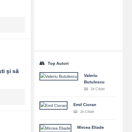
Top Autori
i şi să 
Valeriu
Butulescu
2k Citate
Emil Cioran
2k Citate
Mircea Eliade