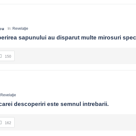
cu
In:
Revelaţie
rirea sapunului au disparut multe mirosuri speci
150
:
Revelaţie
arei descoperiri este semnul intrebarii.
162