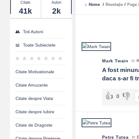
Stats
Citate
Autori
Home
/
Revelaţie
/
Page 
41k
2k
Toti Autorii
Toate Subiectele
Mark Twain
In:
R
A fost minuna
Citate Motivationale
daca s-ar fi 
Citate Amuzante
0
Citate despre Viata
Citate despre Iubire
Citate de Dragoste
Petre Tutea
In:
E
Citate despre Prietenie