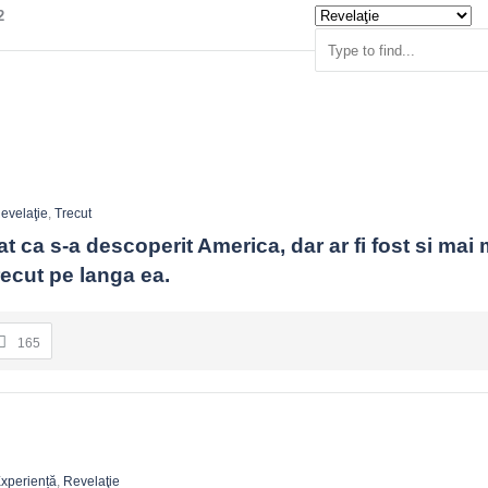
2
evelaţie
,
Trecut
t ca s-a descoperit America, dar ar fi fost si mai 
trecut pe langa ea.
165
xperiență
,
Revelaţie