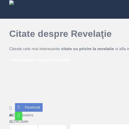
Citate despre Revelaţie
Citeste cele mai interesante
citate cu privire la revelatie
si afla 
Citate celebre despre Revelaţie
Facebook
Share
0
Followers
29
Citate