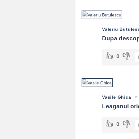
Valeriu Butules
Dupa descope
0
Vasile Ghica
In
Leaganul oric
0