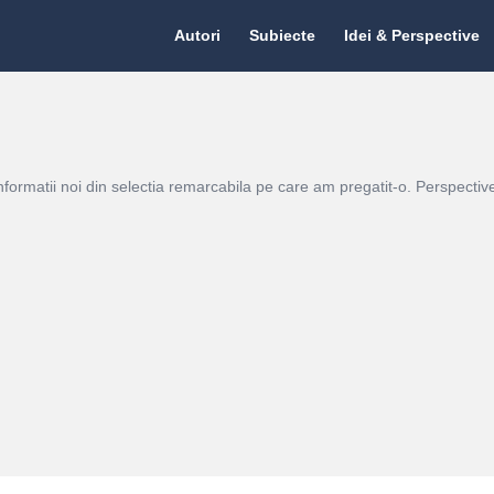
Citate.ro
Citate.ro
Autori
Subiecte
Idei & Perspective
Navigation
informatii noi din selectia remarcabila pe care am pregatit-o. Perspectivel