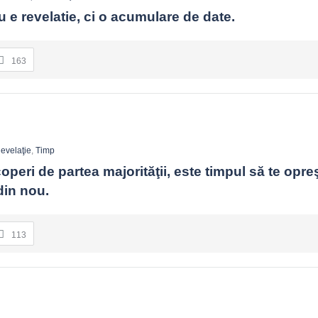
 e revelatie, ci o acumulare de date.
163
evelaţie
,
Timp
peri de partea majorităţii, este timpul să te opreşt
in nou.
113