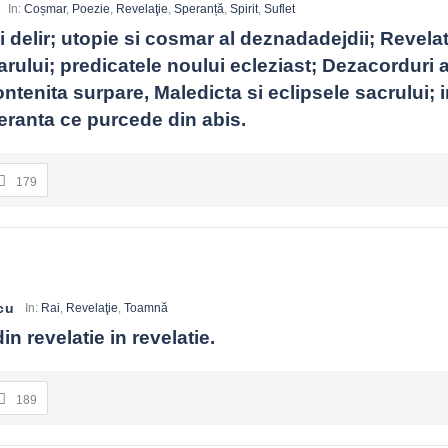
In:
Coșmar
,
Poezie
,
Revelaţie
,
Speranță
,
Spirit
,
Suflet
i delir; utopie si cosmar al deznadadejdii; Revelati
arului; predicatele noului ecleziast; Dezacorduri a
ontenita surpare, Maledicta si eclipsele sacrului; i
ranta ce purcede din abis.
179
cu
In:
Rai
,
Revelaţie
,
Toamnă
in revelatie in revelatie.
189