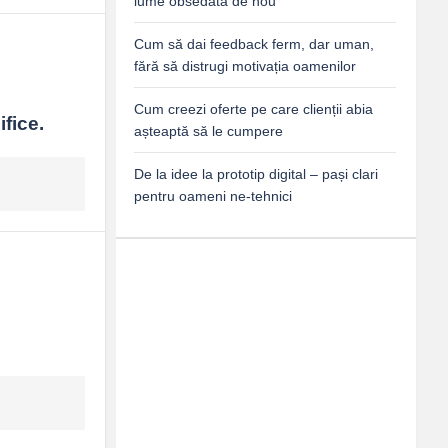
lume obsedată de nou
Cum să dai feedback ferm, dar uman,
fără să distrugi motivația oamenilor
Cum creezi oferte pe care clienții abia
fice.
așteaptă să le cumpere
De la idee la prototip digital – pași clari
pentru oameni ne-tehnici