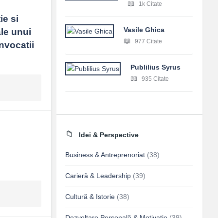
1k Citate
e si 
Vasile Ghica
le unui 
977 Citate
nvocatii 
Publilius Syrus
935 Citate
Idei & Perspective
Business & Antreprenoriat
(38)
Carieră & Leadership
(39)
Cultură & Istorie
(38)
Dezvoltare Personală & Motivație
(39)