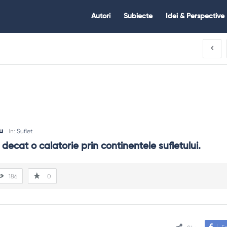
Citate.ro
Citate.ro
Autori
Subiecte
Idei & Perspective
Navigation
u
In:
Suflet
decat o calatorie prin continentele sufletului.
186
0