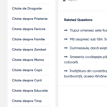
Citate de Dragoste
Citate despre Prietenie
Related Questions
Citate despre Fericire
Trupul omenesc este fru
Mă asupresc sub tării. Su
Citate despre Familie
Dumnezeule, dacă exişti,
Citate despre Zambet
Smerenia covârşeşte păc
Citate despre Mama
coboară.
Citate despre Copii
Învăţătura din constrân
bunăvoinţă, aceea rămâne 
Citate despre Carti
Citate despre Educatie
Citate despre Timp