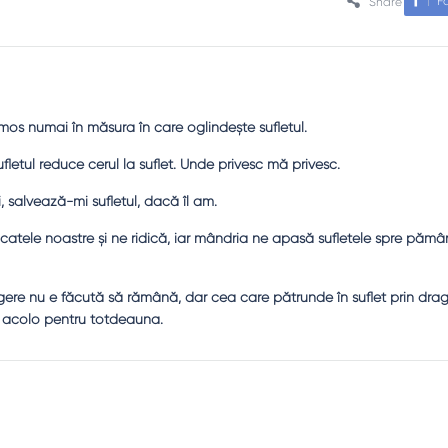
F
Share
mos numai în măsura în care oglindeşte sufletul.
fletul reduce cerul la suflet. Unde privesc mă privesc.
 salvează-mi sufletul, dacă îl am.
atele noastre şi ne ridică, iar mândria ne apasă sufletele spre pămân
gere nu e făcută să rămână, dar cea care pătrunde în suflet prin drag
acolo pentru totdeauna.