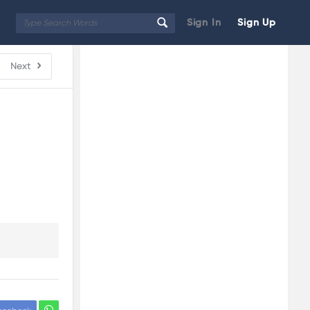
Sign In
Sign Up
Sidebar
Adv
Next
250x250