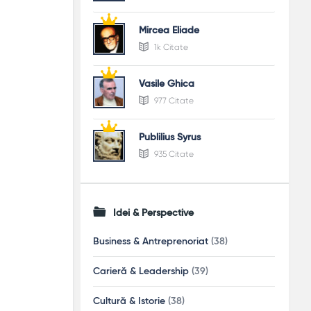
Mircea Eliade
1k Citate
Vasile Ghica
977 Citate
Publilius Syrus
935 Citate
Idei & Perspective
Business & Antreprenoriat
(38)
Carieră & Leadership
(39)
Cultură & Istorie
(38)