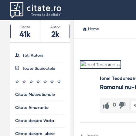
Stats
Citate
Autori
Home
41k
2k
Toti Autorii
Toate Subiectele
Ionel Teodorean
Romanul nu-i 
Citate Motivationale
0
Citate Amuzante
Citate despre Viata
Citate despre Iubire
Report