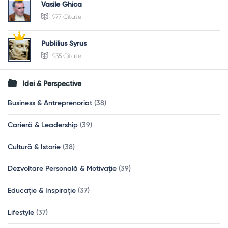
Vasile Ghica
977 Citate
Publilius Syrus
935 Citate
Idei & Perspective
Business & Antreprenoriat
(38)
Carieră & Leadership
(39)
Cultură & Istorie
(38)
Dezvoltare Personală & Motivație
(39)
Educație & Inspirație
(37)
Lifestyle
(37)