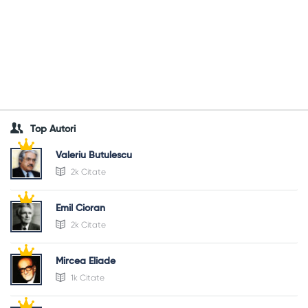
Top Autori
Valeriu Butulescu
2k Citate
Emil Cioran
2k Citate
Mircea Eliade
1k Citate