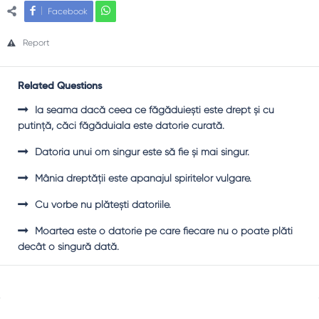
Facebook
Report
Related Questions
Ia seama dacă ceea ce făgăduieşti este drept şi cu
putinţă, căci făgăduiala este datorie curată.
Datoria unui om singur este să fie şi mai singur.
Mânia dreptății este apanajul spiritelor vulgare.
Cu vorbe nu plăteşti datoriile.
Moartea este o datorie pe care fiecare nu o poate plăti
decât o singură dată.
Sidebar
Adv