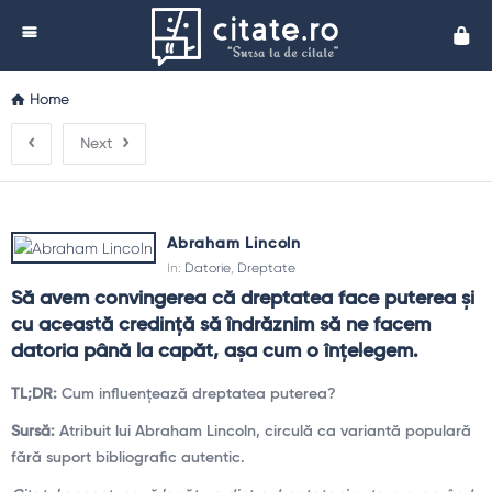
Cita
Home
Next
Abraham Lincoln
In:
Datorie
,
Dreptate
Să avem convingerea că dreptatea face puterea și 
cu această credință să îndrăznim să ne facem 
datoria până la capăt, așa cum o înțelegem.
TL;DR:
Cum influențează dreptatea puterea?
Sursă:
Atribuit lui Abraham Lincoln, circulă ca variantă populară
fără suport bibliografic autentic.