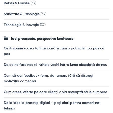
Relații & Familie
(37)
Sănătate & Psihologie
(37)
Tehnologie & Inovație
(37)
Idei proaspete, perspective luminoase
Ce îți spune vocea ta interioară și cum o poți schimba pas cu
pas
De ce ne fascinează ruinele vechi într-o lume obsedată de nou
Cum să dai feedback ferm, dar uman, fără să distrugi
motivația oamenilor
Cum creezi oferte pe care clienții abia așteaptă să le cumpere
De la idee la prototip digital – pași clari pentru oameni ne-
tehnici