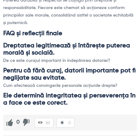
Puterea durabilă și respectul se câștigă prin dreptate și
responsabilitate. Fiecare este chemat să acționeze conform
principiilor sale morale, consolidând astfel o societate echitabilă
și puternică.
FAQ și reflecții finale
Dreptatea legitimează și întărește puterea
morală și socială.
De ce este curajul important în îndeplinirea datoriei?
Pentru că fără curaj, datorii importante pot fi
neglijate sau evitate.
Cum afectează convingerile personale acțiunile drepte?
Ele determină integritatea și perseverența în
a face ce este corect.
0
161
0