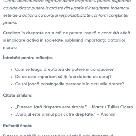
Citatul accentuează legătura dintre dreptate și putere, sugerând
că adevărata putere izvorăște din justiție și integritate. Îndemnul
este de a acționa cu curaj și responsabilitate conform conștiinței
proprii.
Credința în dreptate ca sursă de putere inspiră o conduită etică
și implicare activă în societate, subliniind importanța datoriilor
morale.
Întrebări pentru reflecție:
Cum se leagă dreptatea de putere în conducere?
De ce este important să îți faci datoria cu curaj?
Ce rol joacă convingerile personale în acțiunile drepte?
Citate similare:
„Puterea fără dreptate este tiranie.” – Marcus Tullius Cicero
„Curajul este primul pas către dreptate.” – Anonim
Reflectii finale: