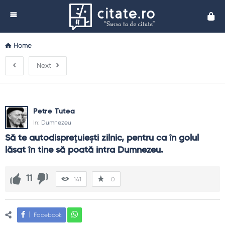
Cita
Home
Next
Petre Tutea
In:
Dumnezeu
Să te autodispreţuieşti zilnic, pentru ca în golul 
lăsat în tine să poată intra Dumnezeu.
11
141
0
Facebook