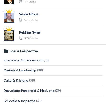
1k Citate
Vasile Ghica
977 Citate
Publilius Syrus
935 Citate
Idei & Perspective
Business & Antreprenoriat
(38)
Carieră & Leadership
(39)
Cultură & Istorie
(38)
Dezvoltare Personală & Motivație
(39)
Educație & Inspirație
(37)