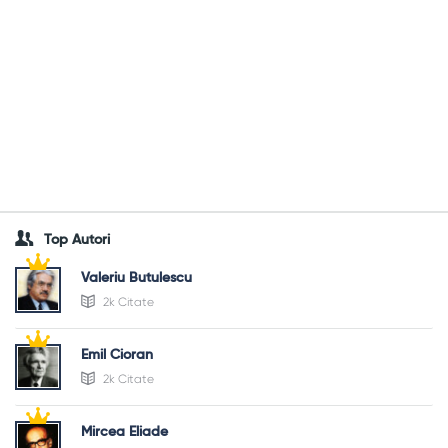
Top Autori
Valeriu Butulescu
2k Citate
Emil Cioran
2k Citate
Mircea Eliade