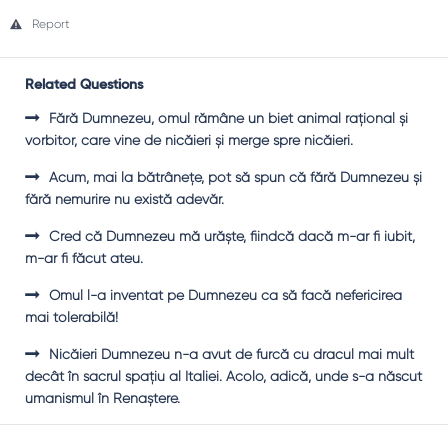
Report
Related Questions
Fără Dumnezeu, omul rămâne un biet animal raţional şi
vorbitor, care vine de nicăieri şi merge spre nicăieri.
Acum, mai la bătrâneţe, pot să spun că fără Dumnezeu şi
fără nemurire nu există adevăr.
Cred că Dumnezeu mă urăşte, fiindcă dacă m-ar fi iubit,
m-ar fi făcut ateu.
Omul l-a inventat pe Dumnezeu ca să facă nefericirea
mai tolerabilă!
Nicăieri Dumnezeu n-a avut de furcă cu dracul mai mult
decât în sacrul spaţiu al Italiei. Acolo, adică, unde s-a născut
umanismul în Renaştere.