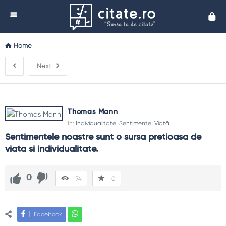
Cita
Home
Next
Thomas Mann
In:
Individualitate
,
Sentimente
,
Viață
Sentimentele noastre sunt o sursa pretioasa de 
viata si individualitate.
0
174
0
Facebook