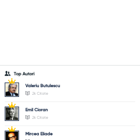
Top Autori
Valeriu Butulescu
2k Citate
Emil Cioran
2k Citate
Mircea Eliade