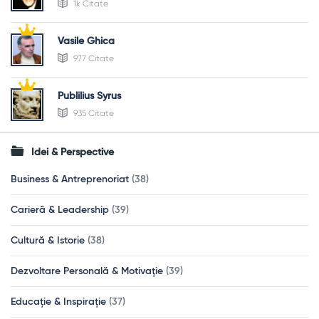
1k Citate
Vasile Ghica
977 Citate
Publilius Syrus
935 Citate
Idei & Perspective
Business & Antreprenoriat
(38)
Carieră & Leadership
(39)
Cultură & Istorie
(38)
Dezvoltare Personală & Motivație
(39)
Educație & Inspirație
(37)