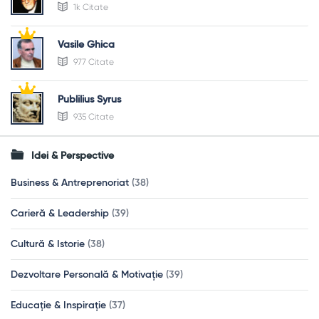
1k Citate
Vasile Ghica
977 Citate
Publilius Syrus
935 Citate
Idei & Perspective
Business & Antreprenoriat
(38)
Carieră & Leadership
(39)
Cultură & Istorie
(38)
Dezvoltare Personală & Motivație
(39)
Educație & Inspirație
(37)