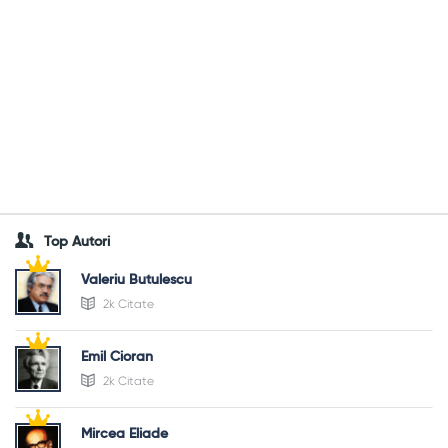
Top Autori
Valeriu Butulescu
2k Citate
Emil Cioran
2k Citate
Mircea Eliade