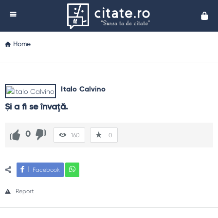
Cita
Home
Italo Calvino
Şi a fi se învaţă.
0
160
0
Facebook
Report