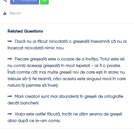
Facebook
Report
Related Questions
Dacă nu ai făcut niciodată o greşeală înseamnă că nu ai
încercat niciodată nimic nou.
Fiecare greşeală este o ocazie de a învăţa. Totul este să
nu comiţi aceeaşi greşeală în mod repetat - ar fi o prostie.
Însă comite cât mai multe greşeli noi de care eşti în stare; nu
trebuie să-ţi fie teamă, căci acesta este singurul mod în care
natura îţi permite să înveţi.
Marii creatori sunt mai abundenți în greșeli de ortografie
decât bancherii.
Viața este astfel făcută, încât ne dăm seama de greșeli
abia după ce le-am comis.