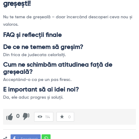
greşeşti!
Nu te teme de greşeală – doar încercând descoperi ceva nou şi
valoros.
FAQ și reflecții finale
De ce ne temem să greşim?
Din frica de judecata celorlalţi.
Cum ne schimbăm atitudinea faţă de
greşeală?
Acceptând-o ca pe un pas firesc.
E important să ai idei noi?
Da, ele aduc progres şi soluţii.
0
114
0