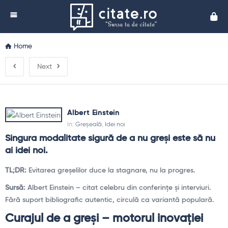
Cita
Home
Next
Albert Einstein
In:
Greșeală
,
Idei noi
Singura modalitate sigură de a nu greşi este să nu 
ai idei noi.
TL;DR:
Evitarea greşelilor duce la stagnare, nu la progres.
Sursă:
Albert Einstein – citat celebru din conferinţe şi interviuri.
Fără suport bibliografic autentic, circulă ca variantă populară.
Curajul de a greşi – motorul inovaţiei