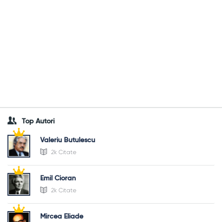
Top Autori
Valeriu Butulescu
2k Citate
Emil Cioran
2k Citate
Mircea Eliade