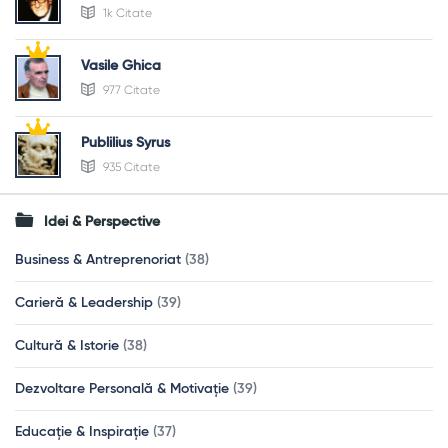
1k Citate
Vasile Ghica
977 Citate
Publilius Syrus
935 Citate
Idei & Perspective
Business & Antreprenoriat
(38)
Carieră & Leadership
(39)
Cultură & Istorie
(38)
Dezvoltare Personală & Motivație
(39)
Educație & Inspirație
(37)