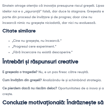
Einstein atrage atenţia că inovaţia presupune riscul greşelii. Lipsa
ideilor noi e o „siguranţă” falsă, dar duce la stagnare. Greşeala e
parte din procesul de învăţare şi de progres; doar cine nu
încearcă nimic nu greşeşte niciodată, dar nici nu evoluează.
Citate similare
„Cine nu greşeşte, nu încearcă.”
„Progresul cere experiment.”
„Fără încercare nu există descoperire.”
Întrebări şi răspunsuri creative
E greşeala o tragedie?
Nu, e un pas firesc către reuşită.
Cum învăţăm din greşeli?
Analizându-le şi schimbând strategia.
Ce pierdem dacă nu riscăm deloc?
Oportunitatea de a inova şi a
creşte.
Concluzie motivaţională: Îndrăzneşte să