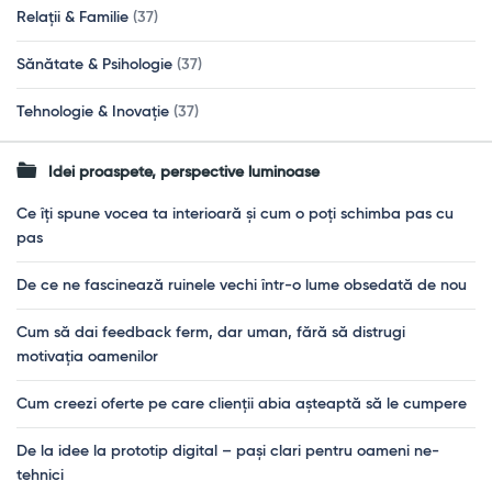
Relații & Familie
(37)
Sănătate & Psihologie
(37)
Tehnologie & Inovație
(37)
Idei proaspete, perspective luminoase
Ce îți spune vocea ta interioară și cum o poți schimba pas cu
pas
De ce ne fascinează ruinele vechi într-o lume obsedată de nou
Cum să dai feedback ferm, dar uman, fără să distrugi
motivația oamenilor
Cum creezi oferte pe care clienții abia așteaptă să le cumpere
De la idee la prototip digital – pași clari pentru oameni ne-
tehnici