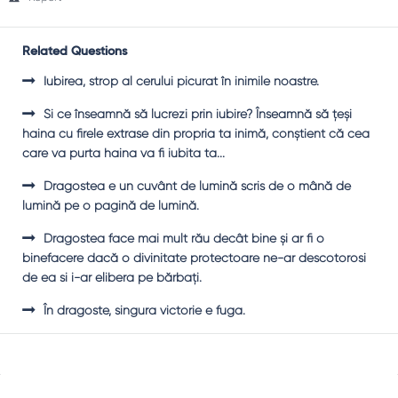
Related Questions
Iubirea, strop al cerului picurat în inimile noastre.
Şi ce înseamnă să lucrezi prin iubire? Înseamnă să ţeşi
haina cu firele extrase din propria ta inimă, conştient că cea
care va purta haina va fi iubita ta...
Dragostea e un cuvânt de lumină scris de o mână de
lumină pe o pagină de lumină.
Dragostea face mai mult rău decât bine şi ar fi o
binefacere dacă o divinitate protectoare ne-ar descotorosi
de ea si i-ar elibera pe bărbaţi.
În dragoste, singura victorie e fuga.
Sidebar