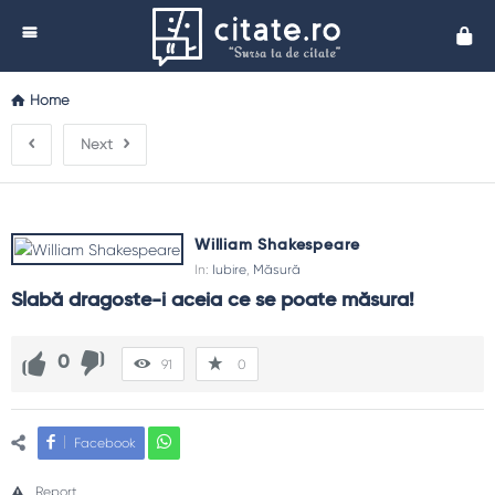
Cita
Home
Next
William Shakespeare
In:
Iubire
,
Măsură
Slabă dragoste-i aceia ce se poate măsura!
0
91
0
Facebook
Report