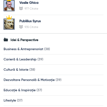
Vasile Ghica
977 Citate
Publilius Syrus
935 Citate
Idei & Perspective
Business & Antreprenoriat
(38)
Carieră & Leadership
(39)
Cultură & Istorie
(38)
Dezvoltare Personală & Motivație
(39)
Educație & Inspirație
(37)
Lifestyle
(37)