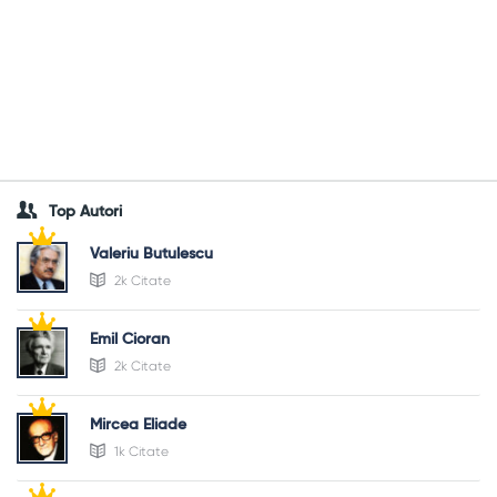
Top Autori
Valeriu Butulescu
2k Citate
Emil Cioran
2k Citate
Mircea Eliade
1k Citate