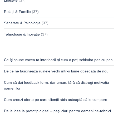
Lifestyle
(37)
Relații & Familie
(37)
Sănătate & Psihologie
(37)
Tehnologie & Inovație
(37)
Idei proaspete, perspective luminoase
Ce îți spune vocea ta interioară și cum o poți schimba pas cu pas
De ce ne fascinează ruinele vechi într-o lume obsedată de nou
Cum să dai feedback ferm, dar uman, fără să distrugi motivația
oamenilor
Cum creezi oferte pe care clienții abia așteaptă să le cumpere
De la idee la prototip digital – pași clari pentru oameni ne-tehnici