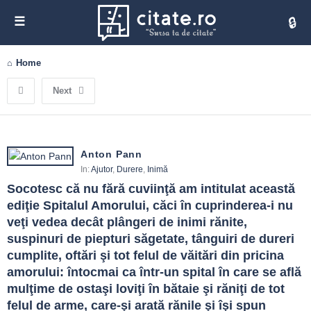
Cita
Home
Next
Anton Pann
In:
Ajutor
,
Durere
,
Inimă
Socotesc că nu fără cuviinţă am intitulat această 
ediţie Spitalul Amorului, căci în cuprinderea-i nu 
veţi vedea decât plângeri de inimi rănite, 
suspinuri de piepturi săgetate, tânguiri de dureri 
cumplite, oftări şi tot felul de văitări din pricina 
amorului: întocmai ca într-un spital în care se află 
mulţime de ostaşi loviţi în bătaie şi răniţi de tot 
felul de arme, care-şi arată rănile şi îşi spun 