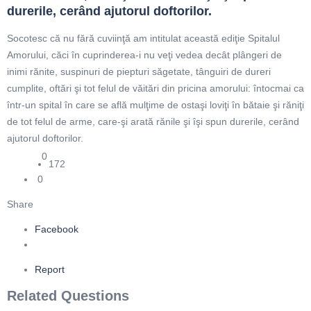
durerile, cerând ajutorul doftorilor.
Socotesc că nu fără cuviinţă am intitulat această ediţie Spitalul
Amorului, căci în cuprinderea-i nu veţi vedea decât plângeri de
inimi rănite, suspinuri de piepturi săgetate, tânguiri de dureri
cumplite, oftări şi tot felul de văitări din pricina amorului: întocmai ca
într-un spital în care se află mulţime de ostaşi loviţi în bătaie şi răniţi
de tot felul de arme, care-şi arată rănile şi îşi spun durerile, cerând
ajutorul doftorilor.
0
172
0
Share
Facebook
Report
Related Questions