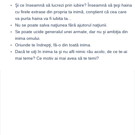
Şi ce înseamnă să lucrezi prin iubire? Înseamnă să ţeşi haina
cu firele extrase din propria ta inimă, conştient că cea care
va purta haina va fi iubita ta...
Nu se poate salva naţiunea fără ajutorul naţiunii.
Se poate ucide generalul unei armate, dar nu şi ambiţia din
inima omului.
Oriunde te îndrepţi, fă-o din toată inima.
Dacă te uiţi în inima ta şi nu afli nimic rău acolo, de ce te-ai
mai teme? Ce motiv ai mai avea să te temi?
Sidebar
Adv
250x250