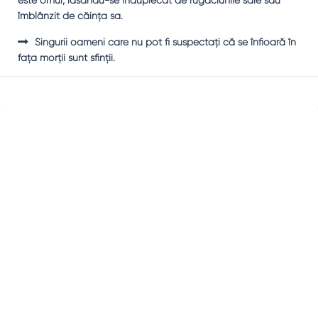
este omul, lăsându-se înduplecat de rugăciunile sale sau
îmblânzit de căinţa sa.
Singurii oameni care nu pot fi suspectaţi că se înfioară în
faţa morţii sunt sfinţii.
Sidebar
Adv
250x250