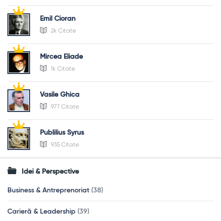
Emil Cioran
2k Citate
Mircea Eliade
1k Citate
Vasile Ghica
977 Citate
Publilius Syrus
935 Citate
Idei & Perspective
Business & Antreprenoriat
(38)
Carieră & Leadership
(39)