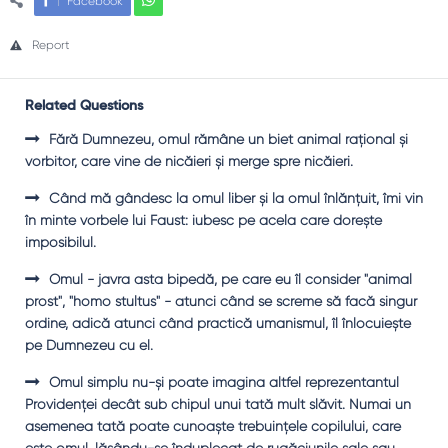
Facebook
Report
Related Questions
Fără Dumnezeu, omul rămâne un biet animal raţional şi
vorbitor, care vine de nicăieri şi merge spre nicăieri.
Când mă gândesc la omul liber şi la omul înlănţuit, îmi vin
în minte vorbele lui Faust: iubesc pe acela care doreşte
imposibilul.
Omul - javra asta bipedă, pe care eu îl consider "animal
prost", "homo stultus" - atunci când se screme să facă singur
ordine, adică atunci când practică umanismul, îl înlocuieşte
pe Dumnezeu cu el.
Omul simplu nu-şi poate imagina altfel reprezentantul
Providenţei decât sub chipul unui tată mult slăvit. Numai un
asemenea tată poate cunoaşte trebuinţele copilului, care