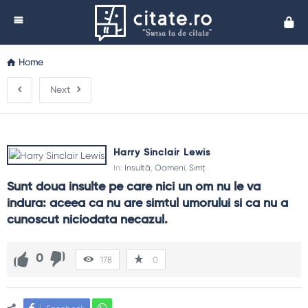
Cita
Home
Next
Harry Sinclair Lewis
In:
Insultă
,
Oameni
,
Simț
Sunt doua insulte pe care nici un om nu le va 
indura: aceea ca nu are simtul umorului si ca nu a 
cunoscut niciodata necazul.
0
178
0