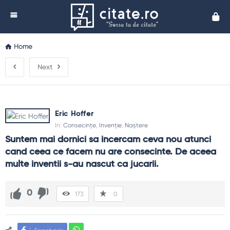
Cita
Home
Next
Eric Hoffer
In:
Consecințe
,
Invenție
,
Naștere
Suntem mai dornici sa incercam ceva nou atunci 
cand ceea ce facem nu are consecinte. De aceea 
multe inventii s-au nascut ca jucarii.
0
173
0