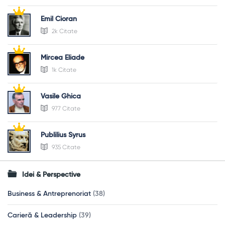
Emil Cioran
2k Citate
Mircea Eliade
1k Citate
Vasile Ghica
977 Citate
Publilius Syrus
935 Citate
Idei & Perspective
Business & Antreprenoriat
(38)
Carieră & Leadership
(39)