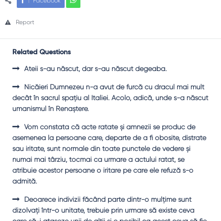
Facebook
Report
Related Questions
Ateii s-au născut, dar s-au născut degeaba.
Nicăieri Dumnezeu n-a avut de furcă cu dracul mai mult
decât în sacrul spaţiu al Italiei. Acolo, adică, unde s-a născut
umanismul în Renaştere.
Vom constata că acte ratate şi amnezii se produc de
asemenea la persoane care, departe de a fi obosite, distrate
sau iritate, sunt normale din toate punctele de vedere şi
numai mai târziu, tocmai ca urmare a actului ratat, se
atribuie acestor persoane o iritare pe care ele refuză s-o
admită.
Deoarece indivizii făcând parte dintr-o mulţime sunt
dizolvaţi într-o unitate, trebuie prin urmare să existe ceva