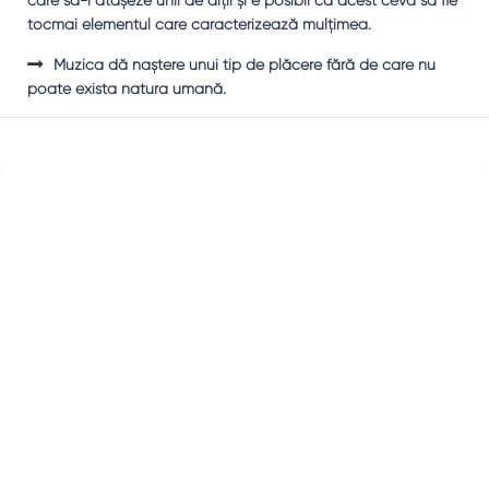
care să-i ataşeze unii de alţii şi e posibil ca acest ceva să fie
tocmai elementul care caracterizează mulţimea.
Muzica dă naştere unui tip de plăcere fără de care nu
poate exista natura umană.
Sidebar
Adv
250x250