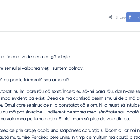
F
Share
care fiecare vede ceea ce gândeşte.
sensul şi valoarea vieţii, suntem bolnavi.
ă nu poate fi imorală sau amorală.
torat, nu îmi pare rău că exist. Încerc eu să-mi pară rău, dar n-are sen
în mod evident, că exist. Ceea ce mă confiscă pesimismului de a mă 
le. Omul care se sinucide n-a constatat că e om. N-a reuşit să intuia
 Eu nu mă pot sinucide - indiferent de starea mea, sănătate sau boală 
cu voia mea pe lumea asta. Şi nici n-am să plec de voie din ea.
redice prin oraşe, acolo und stăpânesc corupţia şi lăcomia. Iar noi n
caută mulţumire. Fericirea cere unire, în timp ce mulţumirea caută distr