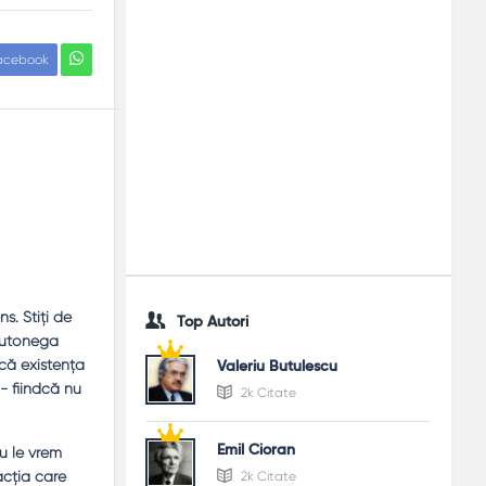
acebook
s. Ştiţi de
Top Autori
autonega
scă existenţa
Valeriu Butulescu
- fiindcă nu
2k Citate
Emil Cioran
u le vrem
acţia care
2k Citate