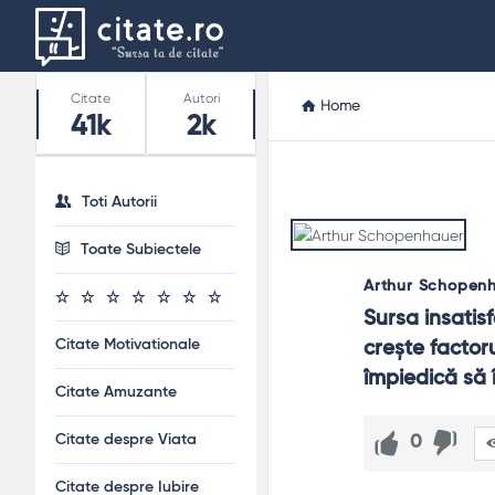
Stats
Citate
Autori
Home
41k
2k
Toti Autorii
Toate Subiectele
Arthur Schopen
Sursa insatisf
Citate Motivationale
creşte factoru
împiedică să
Citate Amuzante
Citate despre Viata
0
Citate despre Iubire