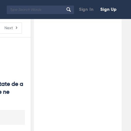
Sign In
Sign Up
Sidebar
Adv
Next
250x250
tate de a 
 ne 