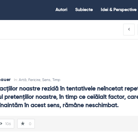
Citate.ro
Citate.ro
Autori
Subiecte
Idei & Perspective
Navigation
hauer
In:
Artă
,
Fericire
,
Sens
,
Timp
acţiilor noastre rezidă în tentativele neîncetat repe
l pretenţiilor noastre, în timp ce celălalt factor, care
 înaintăm în acest sens, rămâne neschimbat.
106
0