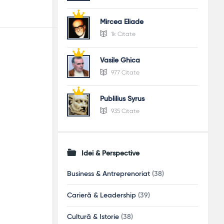
Mircea Eliade
1k Citate
Vasile Ghica
977 Citate
Publilius Syrus
935 Citate
Idei & Perspective
Business & Antreprenoriat
(38)
Carieră & Leadership
(39)
Cultură & Istorie
(38)