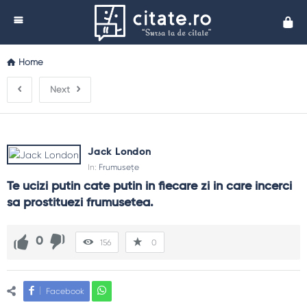
Cita
Home
Next
Jack London
In:
Frumusețe
Te ucizi putin cate putin in fiecare zi in care incerci 
sa prostituezi frumusetea.
0
156
0
Facebook