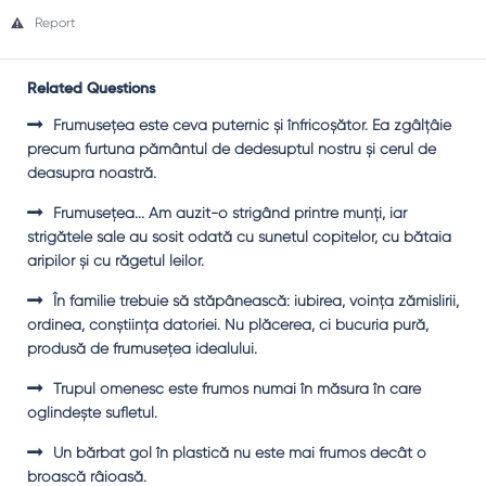
Report
Related Questions
Frumuseţea este ceva puternic şi înfricoşător. Ea zgâlţâie
precum furtuna pământul de dedesuptul nostru şi cerul de
deasupra noastră.
Frumuseţea... Am auzit-o strigând printre munţi, iar
strigătele sale au sosit odată cu sunetul copitelor, cu bătaia
aripilor şi cu răgetul leilor.
În familie trebuie să stăpânească: iubirea, voinţa zămislirii,
ordinea, conştiinţa datoriei. Nu plăcerea, ci bucuria pură,
produsă de frumuseţea idealului.
Trupul omenesc este frumos numai în măsura în care
oglindeşte sufletul.
Un bărbat gol în plastică nu este mai frumos decât o
broască râioasă.