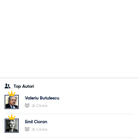
Top Autori
Valeriu Butulescu
2k Citate
Emil Cioran
2k Citate