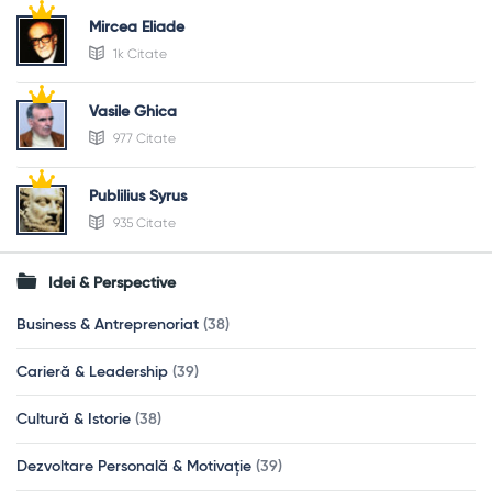
Mircea Eliade
1k Citate
Vasile Ghica
977 Citate
Publilius Syrus
935 Citate
Idei & Perspective
Business & Antreprenoriat
(38)
Carieră & Leadership
(39)
Cultură & Istorie
(38)
Dezvoltare Personală & Motivație
(39)