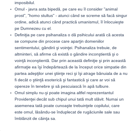
imposibilul.
Omul - javra asta bipedă, pe care eu îl consider "animal
prost", "homo stultus" - atunci când se screme să facă singur
ordine, adică atunci când practică umanismul, îl înlocuieşte
pe Dumnezeu cu el.
Definiţia pe care psihanaliza o dă psihicului arată că acesta
se compune din procese care aparţin domeniilor
sentimentului, gândirii şi voinţei. Psihanaliza trebuie, de
altminteri, să afirme că există o gândire inconştientă şi o
voinţă inconştientă. Dar prin această definiţie şi prin această
afirmaţie ea îşi îndepărtează de la început orice simpatie din
partea adepţilor unei ştiinţe reci şi îşi atrage bănuiala de a nu
fi decât o ştiinţă esoterică şi fantastică şi care ar voi să
opereze în tenebre şi să pescuiască în apă tulbure.
Omul simplu nu-şi poate imagina altfel reprezentantul
Providenţei decât sub chipul unui tată mult slăvit. Numai un
asemenea tată poate cunoaşte trebuinţele copilului, care
este omul, lăsându-se înduplecat de rugăciunile sale sau
îmblânzit de căinţa sa.