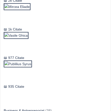
2k Citate
Mircea Eliade
1k Citate
Vasile Ghica
977 Citate
Publilius Syrus
935 Citate
Idei & Perspective
Business & Antreprenoriat
(38)