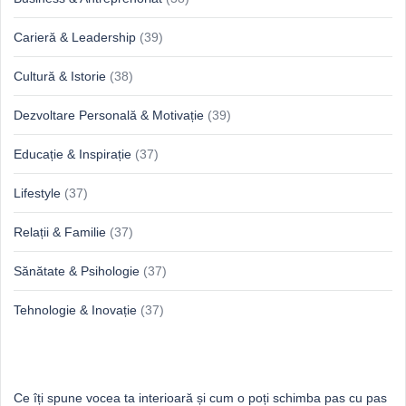
Carieră & Leadership
(39)
Cultură & Istorie
(38)
Dezvoltare Personală & Motivație
(39)
Educație & Inspirație
(37)
Lifestyle
(37)
Relații & Familie
(37)
Sănătate & Psihologie
(37)
Tehnologie & Inovație
(37)
Idei proaspete, perspective luminoase
Ce îți spune vocea ta interioară și cum o poți schimba pas cu pas