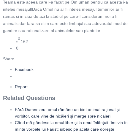
Teama este aceea care l-a facut pe Om uman,pentru ca acesta i-a
inteles mesajul!Daca Omul nu ar fi inteles mesajul temerilor ar fi
ramas si in ziua de azi la stadiul pe care-l consideram noi a fi
animalic,dar fara sa stim care este limbajul sau adevaratul mod de
gandire sau rationalizare al animalelor sau plantelor.
0
162
0
Share
Facebook
Report
Related Questions
Fără Dumnezeu, omul rămâne un biet animal raţional şi
vorbitor, care vine de nicăieri şi merge spre nicăieri.
Când mă gândesc la omul liber şi la omul înlănţuit, îmi vin în
minte vorbele lui Faust: iubesc pe acela care doreşte