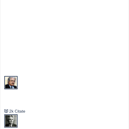
Top Autori
Valeriu Butulescu
2k Citate