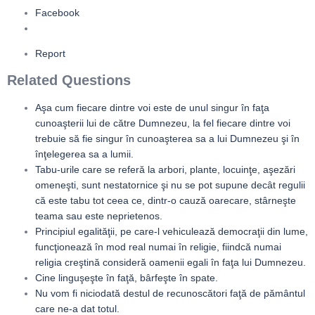
Facebook
Report
Related Questions
Aşa cum fiecare dintre voi este de unul singur în faţa
cunoaşterii lui de către Dumnezeu, la fel fiecare dintre voi
trebuie să fie singur în cunoaşterea sa a lui Dumnezeu şi în
înţelegerea sa a lumii.
Tabu-urile care se referă la arbori, plante, locuinţe, aşezări
omeneşti, sunt nestatornice şi nu se pot supune decât regulii
că este tabu tot ceea ce, dintr-o cauză oarecare, stârneşte
teama sau este neprietenos.
Principiul egalităţii, pe care-l vehiculează democraţii din lume,
funcţionează în mod real numai în religie, fiindcă numai
religia creştină consideră oamenii egali în faţa lui Dumnezeu.
Cine linguşeşte în faţă, bârfeşte în spate.
Nu vom fi niciodată destul de recunoscători faţă de pământul
care ne-a dat totul.