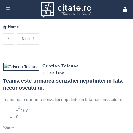
Cita
Home
Next
Cristian Teleuca
In:
Față
,
Frică
Teama este urmarea senzatiei neputintei in fata 
necunoscutului.
Teama este urmarea senzatiei neputintei in fata necunoscutului.
0
167
0
Share