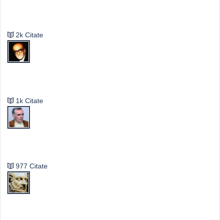
Emil Cioran
2k Citate
Mircea Eliade
1k Citate
Vasile Ghica
977 Citate
Publilius Syrus