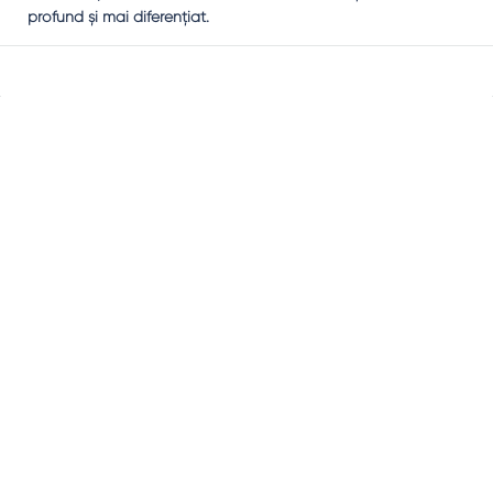
profund şi mai diferenţiat.
Sidebar
Adv
250x250