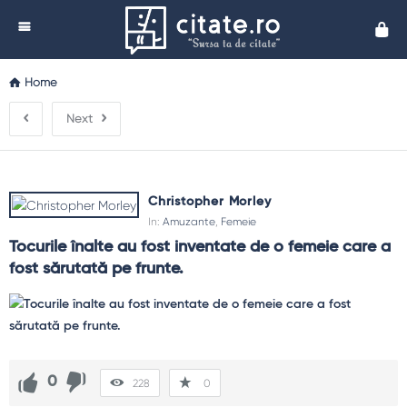
Cita
Home
Next
Christopher Morley
In:
Amuzante
,
Femeie
Tocurile înalte au fost inventate de o femeie care a 
fost sărutată pe frunte.
0
228
0