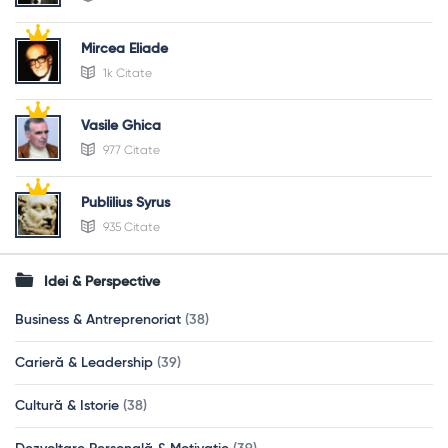
Mircea Eliade
1k Citate
Vasile Ghica
977 Citate
Publilius Syrus
935 Citate
Idei & Perspective
Business & Antreprenoriat
(38)
Carieră & Leadership
(39)
Cultură & Istorie
(38)