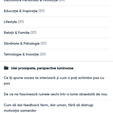
Dezvoltare Personală & Motivație
(39)
Educație & Inspirație
(37)
Lifestyle
(37)
Relații & Familie
(37)
Sănătate & Psihologie
(37)
Tehnologie & Inovație
(37)
Idei proaspete, perspective luminoase
Ce îți spune vocea ta interioară și cum o poți schimba pas cu
pas
De ce ne fascinează ruinele vechi într-o lume obsedată de nou
Cum să dai feedback ferm, dar uman, fără să distrugi
motivația oamenilor