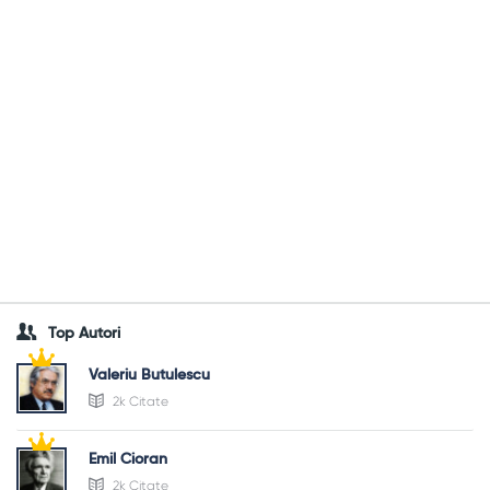
Top Autori
Valeriu Butulescu
2k Citate
Emil Cioran
2k Citate