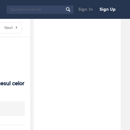
Sign In
Sign Up
Sidebar
Adv
Next
250x250
sul celor 