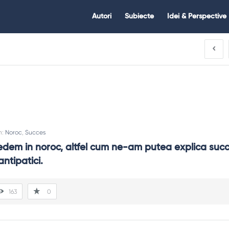
Citate.ro
Citate.ro
Autori
Subiecte
Idei & Perspective
Navigation
n:
Noroc
,
Succes
edem in noroc, altfel cum ne-am putea explica succe
ntipatici.
163
0