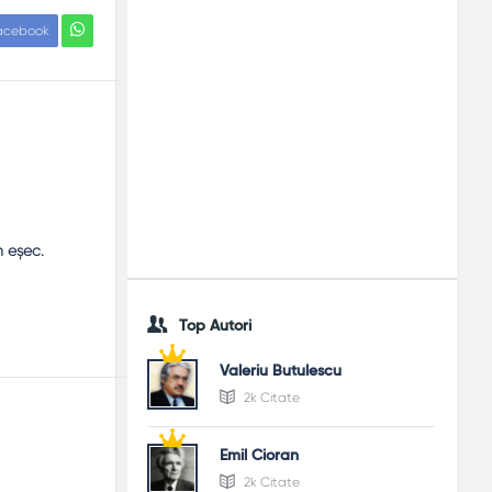
acebook
n eşec.
Top Autori
Valeriu Butulescu
2k Citate
Emil Cioran
2k Citate