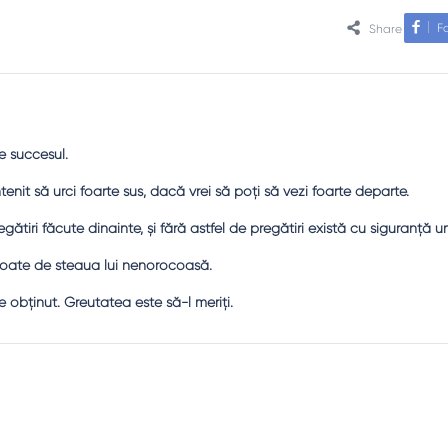
F
Share
e succesul.
enit să urci foarte sus, dacă vrei să poţi să vezi foarte departe.
ătiri făcute dinainte, şi fără astfel de pregătiri există cu siguranţă u
oate de steaua lui nenorocoasă.
 obținut. Greutatea este să-l meriți.