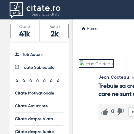
Stats
Citate
Autori
Home
41k
2k
Toti Autorii
Toate Subiectele
Jean Cocteau
I
Trebuie sa cr
Citate Motivationale
care ne sunt a
Citate Amuzante
0
Citate despre Viata
Citate despre Iubire