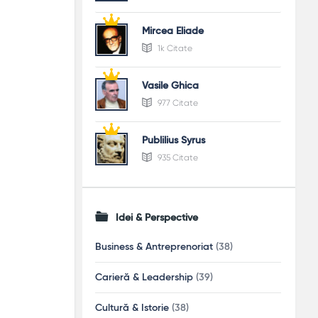
Mircea Eliade
1k Citate
Vasile Ghica
977 Citate
Publilius Syrus
935 Citate
Idei & Perspective
Business & Antreprenoriat
(38)
Carieră & Leadership
(39)
Cultură & Istorie
(38)