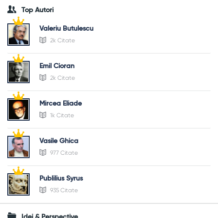
Top Autori
Valeriu Butulescu
2k Citate
Emil Cioran
2k Citate
Mircea Eliade
1k Citate
Vasile Ghica
977 Citate
Publilius Syrus
935 Citate
Idei & Perspective