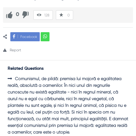
0
128
0
Facebook
Report
Related Questions
Comunismul, de pildă: premisa lui majoră e egalitatea
reală, absolută a oamenilor. În nici unul din regnurile
cunoscute nu există egalitate - nici în regnul mineral, că
aurul nu e egal cu cărbunele, nici în regnul vegetal, că
plantele nu sunt egale, şi nici în regnul animal, că pisica nu e
egală cu leul, cel puţin ca forţă. Şi nici în specia om nu
funcţionează, cu atât mai mult, principiul egalităţii. E damnat
esenţial comunismul prin premisa lui majoră: egalitatea reală
a oamenilor, care este o utopie.