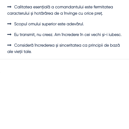
Calitatea esenţială a comandantului este fermitatea
caracterului şi hotărârea de a învinge cu orice preţ.
Scopul omului superior este adevărul.
Eu transmit, nu creez. Am încredere în cei vechi şi-i iubesc.
Consideră încrederea şi sinceritatea ca principii de bază
ale vieţii tale.
Sidebar
Adv
250x250