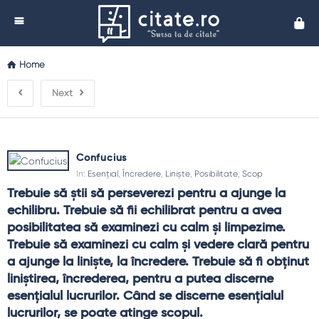
Cita
Home
Next
Confucius
In:
Esențial
,
Încredere
,
Liniște
,
Posibilitate
,
Scop
Trebuie să ştii să perseverezi pentru a ajunge la 
echilibru. Trebuie să fii echilibrat pentru a avea 
posibilitatea să examinezi cu calm şi limpezime. 
Trebuie să examinezi cu calm şi vedere clară pentru 
a ajunge la linişte, la încredere. Trebuie să fi obţinut 
liniştirea, încrederea, pentru a putea discerne 
esenţialul lucrurilor. Când se discerne esenţialul 
lucrurilor, se poate atinge scopul.