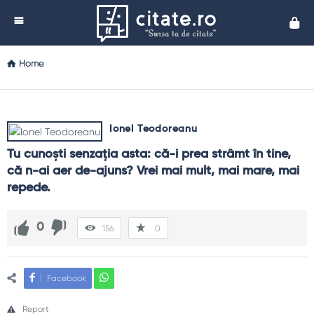
Cita
Home
Ionel Teodoreanu
Tu cunoşti senzaţia asta: că-i prea strâmt în tine, 
că n-ai aer de-ajuns? Vrei mai mult, mai mare, mai 
repede.
0
156
0
Facebook
Report