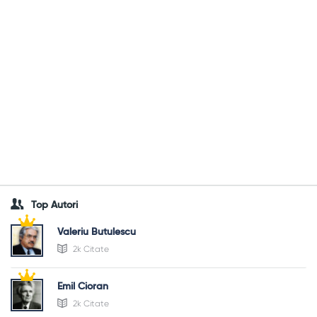
Top Autori
Valeriu Butulescu
2k Citate
Emil Cioran
2k Citate