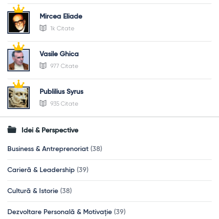
Mircea Eliade
1k Citate
Vasile Ghica
977 Citate
Publilius Syrus
935 Citate
Idei & Perspective
Business & Antreprenoriat
(38)
Carieră & Leadership
(39)
Cultură & Istorie
(38)
Dezvoltare Personală & Motivație
(39)