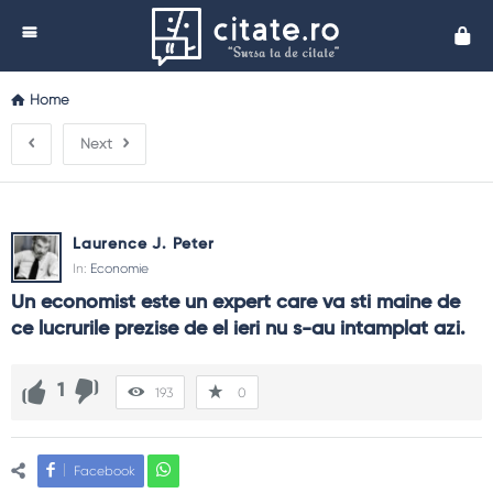
Cita
Home
Next
Laurence J. Peter
In:
Economie
Un economist este un expert care va sti maine de 
ce lucrurile prezise de el ieri nu s-au intamplat azi.
1
193
0
Facebook