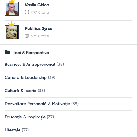
Vasile Ghica
977 Citate
Publilius Syrus
935 Citate
Idei & Perspective
Business & Antreprenoriat
(38)
Carieră & Leadership
(39)
Cultură & Istorie
(38)
Dezvoltare Personală & Motivație
(39)
Educație & Inspirație
(37)
Lifestyle
(37)