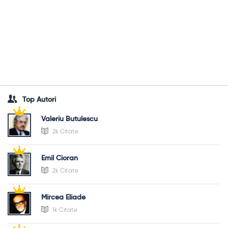
Top Autori
Valeriu Butulescu
2k Citate
Emil Cioran
2k Citate
Mircea Eliade
1k Citate