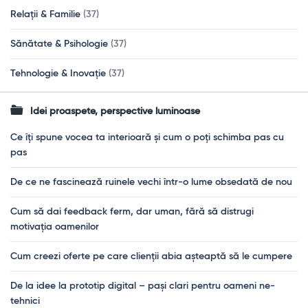
Relații & Familie
(37)
Sănătate & Psihologie
(37)
Tehnologie & Inovație
(37)
Idei proaspete, perspective luminoase
Ce îți spune vocea ta interioară și cum o poți schimba pas cu
pas
De ce ne fascinează ruinele vechi într-o lume obsedată de nou
Cum să dai feedback ferm, dar uman, fără să distrugi
motivația oamenilor
Cum creezi oferte pe care clienții abia așteaptă să le cumpere
De la idee la prototip digital – pași clari pentru oameni ne-
tehnici