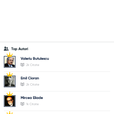
Top Autori
Valeriu Butulescu
2k Citate
Emil Cioran
2k Citate
Mircea Eliade
1k Citate