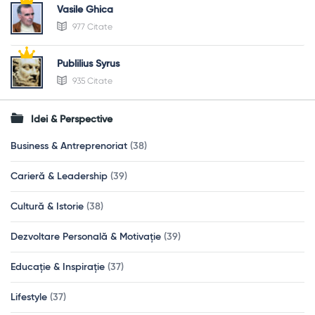
Vasile Ghica
977 Citate
Publilius Syrus
935 Citate
Idei & Perspective
Business & Antreprenoriat
(38)
Carieră & Leadership
(39)
Cultură & Istorie
(38)
Dezvoltare Personală & Motivație
(39)
Educație & Inspirație
(37)
Lifestyle
(37)