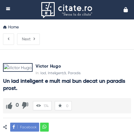
Cita
Home
Next
Victor Hugo
In:
Iad
,
Inteligență
,
Paradis
Un iad inteligent e mult mai bun decat un paradis 
prost.
0
174
0
Facebook