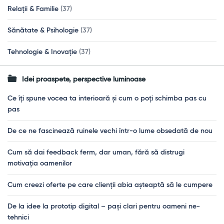
Relații & Familie
(37)
Sănătate & Psihologie
(37)
Tehnologie & Inovație
(37)
Idei proaspete, perspective luminoase
Ce îți spune vocea ta interioară și cum o poți schimba pas cu
pas
De ce ne fascinează ruinele vechi într-o lume obsedată de nou
Cum să dai feedback ferm, dar uman, fără să distrugi
motivația oamenilor
Cum creezi oferte pe care clienții abia așteaptă să le cumpere
De la idee la prototip digital – pași clari pentru oameni ne-
tehnici