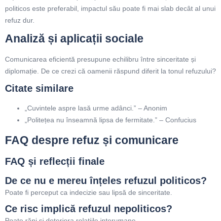
politicos este preferabil, impactul său poate fi mai slab decât al unui
refuz dur.
Analiză și aplicații sociale
Comunicarea eficientă presupune echilibru între sinceritate și
diplomație. De ce crezi că oamenii răspund diferit la tonul refuzului?
Citate similare
„Cuvintele aspre lasă urme adânci.” – Anonim
„Politețea nu înseamnă lipsa de fermitate.” – Confucius
FAQ despre refuz și comunicare
FAQ și reflecții finale
De ce nu e mereu înțeles refuzul politicos?
Poate fi perceput ca indecizie sau lipsă de sinceritate.
Ce risc implică refuzul nepoliticos?
Poate răni și deteriora relațiile interumane.