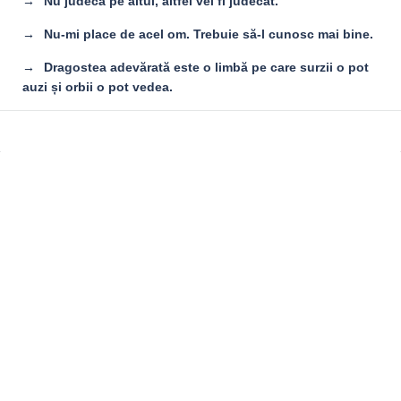
Nu judeca pe altul, altfel vei fi judecat.
Nu-mi place de acel om. Trebuie să-l cunosc mai bine.
Dragostea adevărată este o limbă pe care surzii o pot
auzi și orbii o pot vedea.
Sidebar
Adv
250x250