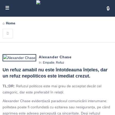
Cita
Home
Alexander Chase
In:
Empatie
,
Refuz
Un refuz amabil nu este întotdeauna înțeles, dar 
un refuz nepoliticos este imediat crezut.
TL;DR:
Refuzul politicos este mai greu de acceptat decât cel
categoric, dar este preferabil în relații.
Alexander Chase evidențiază paradoxul comunicării interumane:
politețea poate fi confundată cu ezitarea sau nesiguranța, pe când
asprimea este adesea percepută ca sinceritate. Deși refuzul