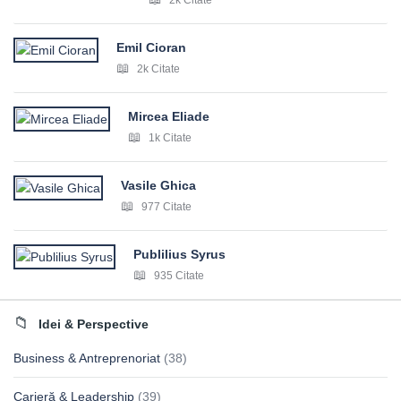
2k Citate
Emil Cioran
2k Citate
Mircea Eliade
1k Citate
Vasile Ghica
977 Citate
Publilius Syrus
935 Citate
Idei & Perspective
Business & Antreprenoriat
(38)
Carieră & Leadership
(39)