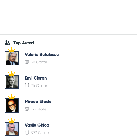
Top Autori
Valeriu Butulescu
2k Citate
Emil Cioran
2k Citate
Mircea Eliade
1k Citate
Vasile Ghica
977 Citate