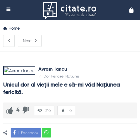
Cita
Home
Next
Avram Iancu
In:
Dor
,
Fericire
,
Națiune
Unicul dor al vieţii mele e să-mi văd Naţiunea 
fericită.
4
210
0
Facebook