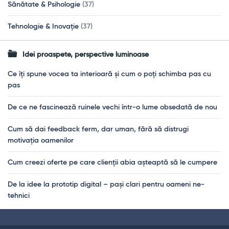
Sănătate & Psihologie
(37)
Tehnologie & Inovație
(37)
Idei proaspete, perspective luminoase
Ce îți spune vocea ta interioară și cum o poți schimba pas cu
pas
De ce ne fascinează ruinele vechi într-o lume obsedată de nou
Cum să dai feedback ferm, dar uman, fără să distrugi
motivația oamenilor
Cum creezi oferte pe care clienții abia așteaptă să le cumpere
De la idee la prototip digital – pași clari pentru oameni ne-
tehnici
Footer