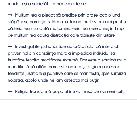
modern şi a societăţii române moderne.
Mulţumirea a plecat să predice prin oraşe, acolo und
stăpânesc corupţia şi lăcomia. Iar noi nu le vrem aici pentru
că fericirea nu caută mulţumire. Fericirea cere unire, în timp
ce mulţumirea caută distracţia care trăieşte din uitare.
Investigaţiile psihanalitice au arătat clar că interdicţii
provenind din conştiinţa morală împiedică individul să
fructifice fericita modificare externă. Dar este o sarcină mult
mai dificilă să aflăm care este natura şi originea acestor
tendinţe justiţiare şi punitive care se manifestă, spre surpriza
noastră, acolo unde ne-am aştepta mai puţin.
Religia transformă poporul într-o masă de oameni culţi.
Sidebar
Adv
250x250