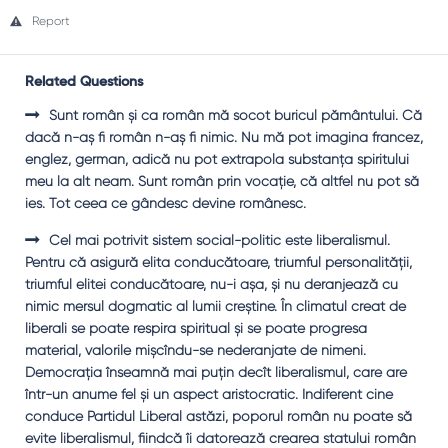
Report
Related Questions
Sunt român şi ca român mă socot buricul pământului. Că
dacă n-aş fi român n-aş fi nimic. Nu mă pot imagina francez,
englez, german, adică nu pot extrapola substanţa spiritului
meu la alt neam. Sunt român prin vocaţie, că altfel nu pot să
ies. Tot ceea ce gândesc devine românesc.
Cel mai potrivit sistem social-politic este liberalismul.
Pentru că asigură elita conducătoare, triumful personalităţii,
triumful elitei conducătoare, nu-i aşa, şi nu deranjează cu
nimic mersul dogmatic al lumii creştine. În climatul creat de
liberali se poate respira spiritual şi se poate progresa
material, valorile mişcîndu-se nederanjate de nimeni.
Democraţia înseamnă mai puţin decît liberalismul, care are
într-un anume fel şi un aspect aristocratic. Indiferent cine
conduce Partidul Liberal astăzi, poporul român nu poate să
evite liberalismul, fiindcă îi datorează crearea statului român