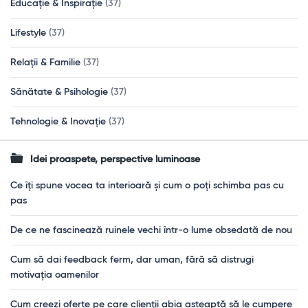
Educație & Inspirație
(37)
Lifestyle
(37)
Relații & Familie
(37)
Sănătate & Psihologie
(37)
Tehnologie & Inovație
(37)
Idei proaspete, perspective luminoase
Ce îți spune vocea ta interioară și cum o poți schimba pas cu
pas
De ce ne fascinează ruinele vechi într-o lume obsedată de nou
Cum să dai feedback ferm, dar uman, fără să distrugi
motivația oamenilor
Cum creezi oferte pe care clienții abia așteaptă să le cumpere