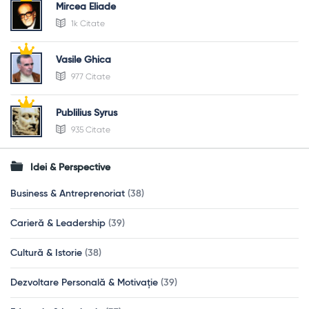
Mircea Eliade
1k Citate
Vasile Ghica
977 Citate
Publilius Syrus
935 Citate
Idei & Perspective
Business & Antreprenoriat
(38)
Carieră & Leadership
(39)
Cultură & Istorie
(38)
Dezvoltare Personală & Motivație
(39)