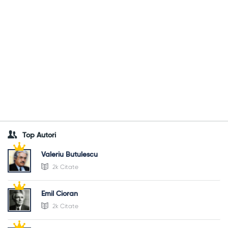
Top Autori
Valeriu Butulescu
2k Citate
Emil Cioran
2k Citate