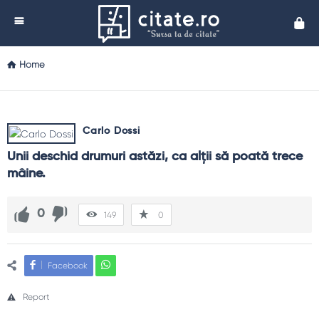
Cita
Home
Carlo Dossi
Unii deschid drumuri astăzi, ca alţii să poată trece 
mâine.
0
149
0
Facebook
Report