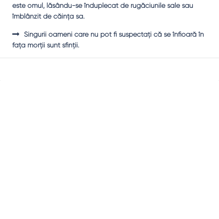
este omul, lăsându-se înduplecat de rugăciunile sale sau
îmblânzit de căinţa sa.
Singurii oameni care nu pot fi suspectaţi că se înfioară în
faţa morţii sunt sfinţii.
Sidebar
Adv
250x250