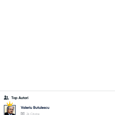
Top Autori
Valeriu Butulescu
2k Citate