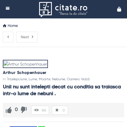
Cita
Home
Next
Arthur Schopenhauer
In:
Înțelepciune
,
Lume
,
Moarte
,
Nebunie
,
Oameni
,
Viață
Unii nu sunt intelepti decat cu conditia sa traiasca 
intr-o lume de nebuni .
0
165
0