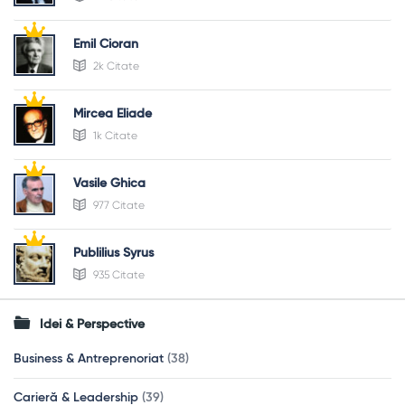
Emil Cioran
2k Citate
Mircea Eliade
1k Citate
Vasile Ghica
977 Citate
Publilius Syrus
935 Citate
Idei & Perspective
Business & Antreprenoriat
(38)
Carieră & Leadership
(39)