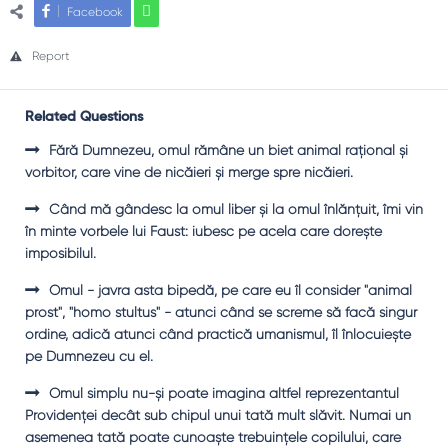
Facebook
Report
Related Questions
Fără Dumnezeu, omul rămâne un biet animal raţional şi
vorbitor, care vine de nicăieri şi merge spre nicăieri.
Când mă gândesc la omul liber şi la omul înlănţuit, îmi vin
în minte vorbele lui Faust: iubesc pe acela care doreşte
imposibilul.
Omul - javra asta bipedă, pe care eu îl consider "animal
prost", "homo stultus" - atunci când se screme să facă singur
ordine, adică atunci când practică umanismul, îl înlocuieşte
pe Dumnezeu cu el.
Omul simplu nu-şi poate imagina altfel reprezentantul
Providenţei decât sub chipul unui tată mult slăvit. Numai un
asemenea tată poate cunoaşte trebuinţele copilului, care