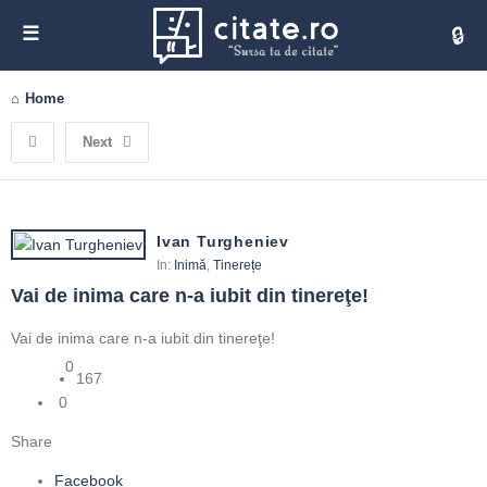
Cita
Home
Next
Ivan Turgheniev
In:
Inimă
,
Tinerețe
Vai de inima care n-a iubit din tinereţe!
Vai de inima care n-a iubit din tinereţe!
0
167
0
Share
Facebook