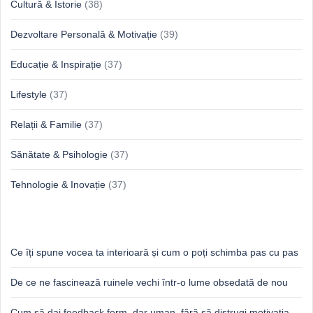
Cultură & Istorie
(38)
Dezvoltare Personală & Motivație
(39)
Educație & Inspirație
(37)
Lifestyle
(37)
Relații & Familie
(37)
Sănătate & Psihologie
(37)
Tehnologie & Inovație
(37)
Idei proaspete, perspective luminoase
Ce îți spune vocea ta interioară și cum o poți schimba pas cu pas
De ce ne fascinează ruinele vechi într-o lume obsedată de nou
Cum să dai feedback ferm, dar uman, fără să distrugi motivația