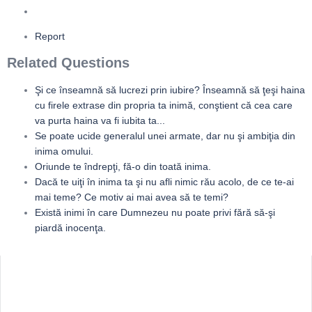
Report
Related Questions
Şi ce înseamnă să lucrezi prin iubire? Înseamnă să ţeşi haina
cu firele extrase din propria ta inimă, conştient că cea care
va purta haina va fi iubita ta...
Se poate ucide generalul unei armate, dar nu şi ambiţia din
inima omului.
Oriunde te îndrepţi, fă-o din toată inima.
Dacă te uiţi în inima ta şi nu afli nimic rău acolo, de ce te-ai
mai teme? Ce motiv ai mai avea să te temi?
Există inimi în care Dumnezeu nu poate privi fără să-şi
piardă inocenţa.
Sidebar
Adv
250x250