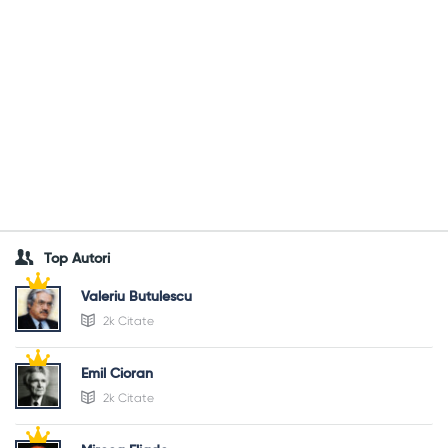
Top Autori
Valeriu Butulescu
2k Citate
Emil Cioran
2k Citate