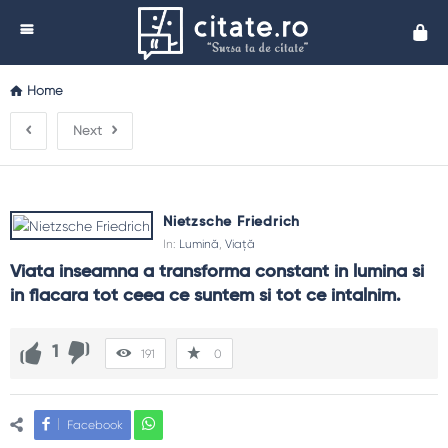
Cita
Home
Next
Nietzsche Friedrich
In:
Lumină
,
Viață
Viata inseamna a transforma constant in lumina si 
in flacara tot ceea ce suntem si tot ce intalnim.
1
191
0
Facebook