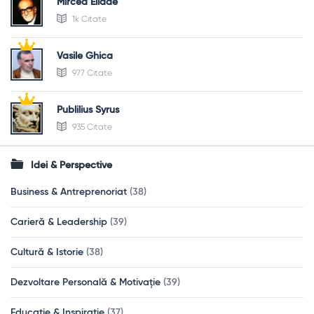
Mircea Eliade
1k Citate
Vasile Ghica
977 Citate
Publilius Syrus
935 Citate
Idei & Perspective
Business & Antreprenoriat
(38)
Carieră & Leadership
(39)
Cultură & Istorie
(38)
Dezvoltare Personală & Motivație
(39)
Educație & Inspirație
(37)