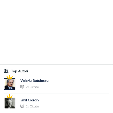
Top Autori
Valeriu Butulescu
2k Citate
Emil Cioran
2k Citate