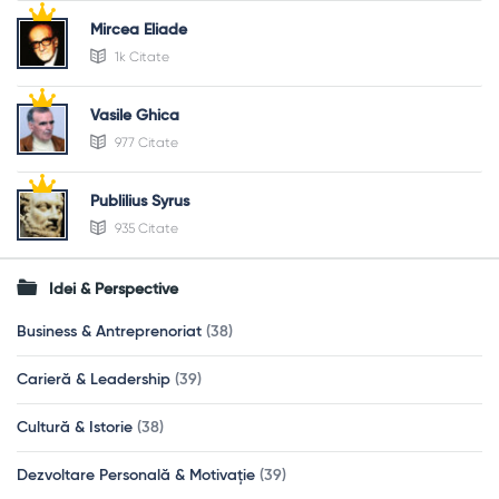
Mircea Eliade
1k Citate
Vasile Ghica
977 Citate
Publilius Syrus
935 Citate
Idei & Perspective
Business & Antreprenoriat
(38)
Carieră & Leadership
(39)
Cultură & Istorie
(38)
Dezvoltare Personală & Motivație
(39)