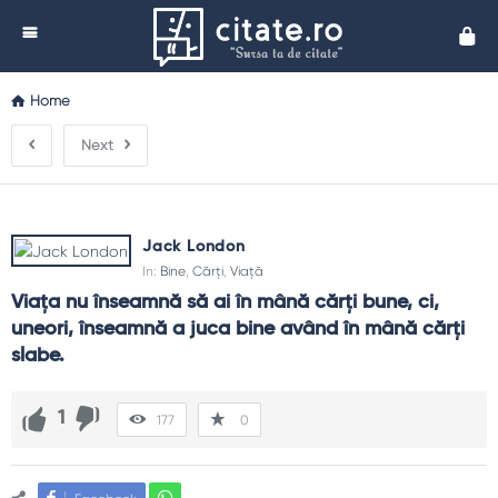
Cita
Home
Next
Jack London
In:
Bine
,
Cărți
,
Viață
Viaţa nu înseamnă să ai în mână cărţi bune, ci, 
uneori, înseamnă a juca bine având în mână cărţi 
slabe.
1
177
0