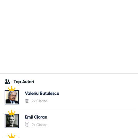
Top Autori
Valeriu Butulescu
2k Citate
Emil Cioran
2k Citate