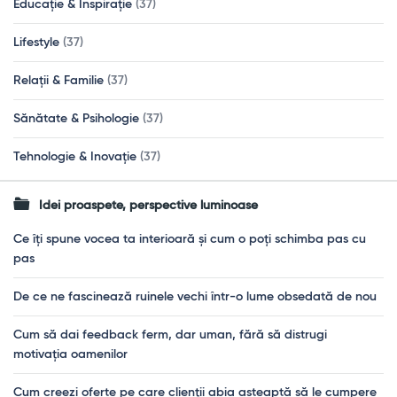
Educație & Inspirație
(37)
Lifestyle
(37)
Relații & Familie
(37)
Sănătate & Psihologie
(37)
Tehnologie & Inovație
(37)
Idei proaspete, perspective luminoase
Ce îți spune vocea ta interioară și cum o poți schimba pas cu
pas
De ce ne fascinează ruinele vechi într-o lume obsedată de nou
Cum să dai feedback ferm, dar uman, fără să distrugi
motivația oamenilor
Cum creezi oferte pe care clienții abia așteaptă să le cumpere