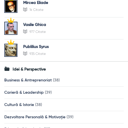
Mircea Eliade
1k Citate
Vasile Ghica
977 Citate
Publilius Syrus
935 Citate
Idei & Perspective
Business & Antreprenoriat
(38)
Carieră & Leadership
(39)
Cultură & Istorie
(38)
Dezvoltare Personală & Motivație
(39)