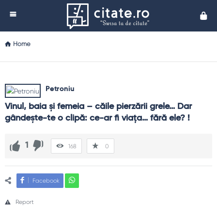
Cita
Home
Petroniu
Vinul, baia şi femeia – căile pierzării grele… Dar 
gândeşte-te o clipă: ce-ar fi viaţa… fără ele? !
1
168
0
Facebook
Report