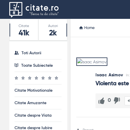
Stats
Citate
Autori
Home
41k
2k
Toti Autorii
Toate Subiectele
Isaac Asimov
In
Violenta este
Citate Motivationale
0
Citate Amuzante
Citate despre Viata
Citate despre Iubire
Report