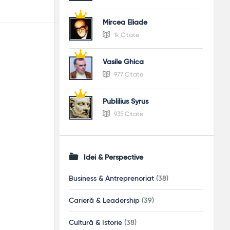
Mircea Eliade
1k Citate
Vasile Ghica
977 Citate
Publilius Syrus
935 Citate
Idei & Perspective
Business & Antreprenoriat
(38)
Carieră & Leadership
(39)
Cultură & Istorie
(38)