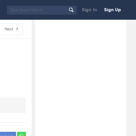
Sign In
Sign Up
Sidebar
Adv
Next
250x250