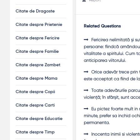
Citate de Dragoste
Citate despre Prietenie
Related Questions
Citate despre Fericire
Fericirea nelimitată şi 
persoane: fiindcă amândouă
Citate despre Familie
vitalitate a spiritului. Cum
anticiparea viitorului.
Citate despre Zambet
Orice adevăr trece prin t
este acceptat ca fiind de la 
Citate despre Mama
Toate adevărurile parcurg
Citate despre Copii
violenţă; în sfârşit, sunt acc
Citate despre Carti
Eu pictez foarte mult in
minute, prefer sa inchid ochi
Citate despre Educatie
permanenta.
Citate despre Timp
Inocenta inimii si violen