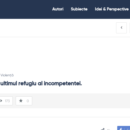
Citate.ro
Citate.ro
Autori
Subiecte
Idei & Perspective
Navigation
:
Violență
 ultimul refugiu al incompetentei.
173
0