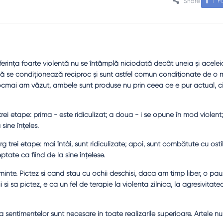
F
Share
suferinţa foarte violentă nu se întâmplă niciodată decât uneia şi acelei
 se condiţionează reciproc şi sunt astfel comun condiţionate de o 
 tocmai am văzut, ambele sunt produse nu prin ceea ce e pur actual, ci
rei etape: prima - este ridiculizat; a doua - i se opune în mod violent;
sine înţeles.
 trei etape: mai întâi, sunt ridiculizate; apoi, sunt combătute cu ostil
eptate ca fiind de la sine înţelese.
 minte. Pictez si cand stau cu ochii deschisi, daca am timp liber, o pa
i si sa pictez, e ca un fel de terapie la violenta zilnica, la agresivitate
ta sentimentelor sunt necesare in toate realizarile superioare. Artele n