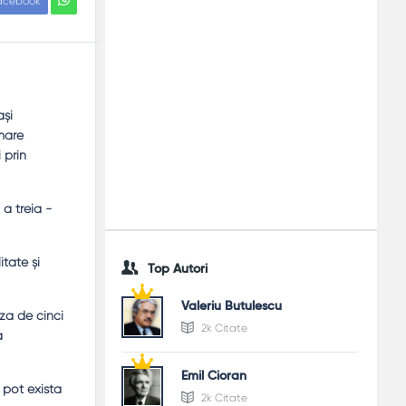
acebook
aşi
mare
 prin
 a treia -
itate şi
Top Autori
Valeriu Butulescu
uza de cinci
2k Citate
a
Emil Cioran
u pot exista
2k Citate