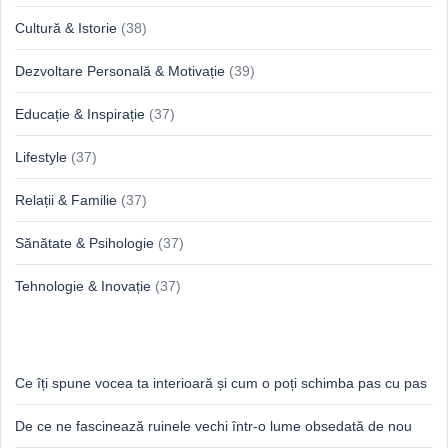
Cultură & Istorie
(38)
Dezvoltare Personală & Motivație
(39)
Educație & Inspirație
(37)
Lifestyle
(37)
Relații & Familie
(37)
Sănătate & Psihologie
(37)
Tehnologie & Inovație
(37)
Idei proaspete, perspective luminoase
Ce îți spune vocea ta interioară și cum o poți schimba pas cu pas
De ce ne fascinează ruinele vechi într-o lume obsedată de nou