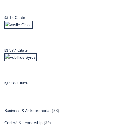
Mircea Eliade
1k Citate
Vasile Ghica
977 Citate
Publilius Syrus
935 Citate
Idei & Perspective
Business & Antreprenoriat
(38)
Carieră & Leadership
(39)