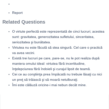
Report
Related Questions
O virtute perfectă este reprezentată de cinci lucruri; acestea
sunt: gravitatea, generozitatea sufletului, sinceritatea,
seriozitatea şi bunătatea.
Virtutea nu este făcută să stea singură. Cel care o practică
va avea vecini.
Există trei lucruri pe care, pare-se, nu le pot realiza după
maniera omului ideal: virtutea fără incertitudine,
înţelepciunea fără îndoieli şi curajul lipsit de teamă.
Cei ce au conştiinţa prea împăcată nu trebuie lăsaţi cu nici
un preţ să trăiască şi să moară netulburaţi.
Îmi este călăuză oricine-i mai nebun decât mine.
Sidebar
Adv
250x250