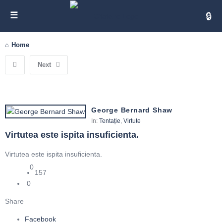
Cita
Home
Next
George Bernard Shaw
In:
Tentație
,
Virtute
Virtutea este ispita insuficienta.
Virtutea este ispita insuficienta.
0
157
0
Share
Facebook