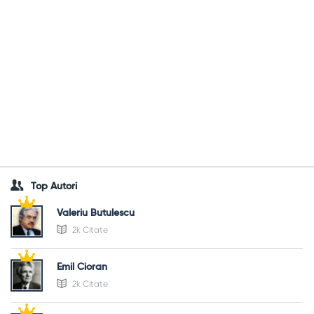
Top Autori
Valeriu Butulescu
2k Citate
Emil Cioran
2k Citate