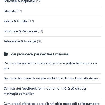
Educație & Inspirație
(37)
Lifestyle
(37)
Relații & Familie
(37)
Sănătate & Psihologie
(37)
Tehnologie & Inovație
(37)
Idei proaspete, perspective luminoase
Ce îți spune vocea ta interioară și cum o poți schimba pas cu
pas
De ce ne fascinează ruinele vechi într-o lume obsedată de nou
Cum să dai feedback ferm, dar uman, fără să distrugi
motivația oamenilor
Cum creezi oferte pe care clienții abia așteaptă să le cumpere