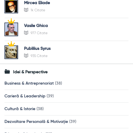
Mircea Eliade
1k Citate
Vasile Ghica
977 Citate
Publilius Syrus
935 Citate
Idei & Perspective
Business & Antreprenoriat
(38)
Carieră & Leadership
(39)
Cultură & Istorie
(38)
Dezvoltare Personală & Motivație
(39)