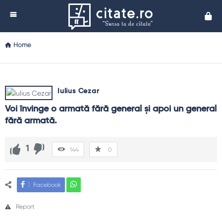
Cita
Home
Iulius Cezar
Voi învinge o armată fără general şi apoi un general 
fără armată.
1
144
0
Facebook
Report