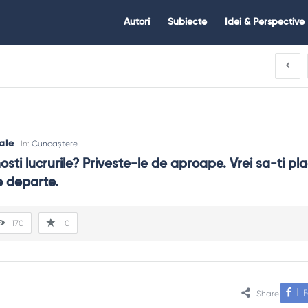
Citate.ro
Citate.ro
Autori
Subiecte
Idei & Perspective
Navigation
ale
In:
Cunoaștere
osti lucrurile? Priveste-le de aproape. Vrei sa-ti pla
e departe.
170
0
F
Share