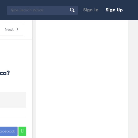
Sign In
Sign Up
Sidebar
Adv
Next
250x250
ca? 
acebook