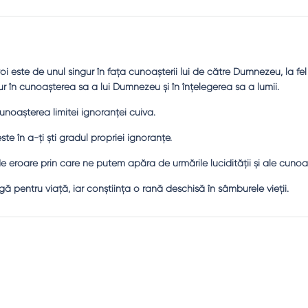
oi este de unul singur în faţa cunoaşterii lui de către Dumnezeu, la fel
gur în cunoaşterea sa a lui Dumnezeu şi în înţelegerea sa a lumii.
unoaşterea limitei ignoranţei cuiva.
e în a-ţi şti gradul propriei ignoranţe.
 eroare prin care ne putem apăra de urmările lucidităţii şi ale cunoaş
 pentru viaţă, iar conştiinţa o rană deschisă în sâmburele vieţii.