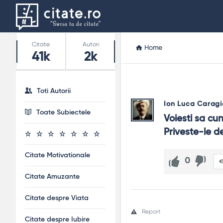
Stats
Citate
Autori
Home
41k
2k
Toti Autorii
Ion Luca Caragi
Toate Subiectele
Voiesti sa cun
Priveste-le d
Citate Motivationale
0
Citate Amuzante
Citate despre Viata
Report
Citate despre Iubire