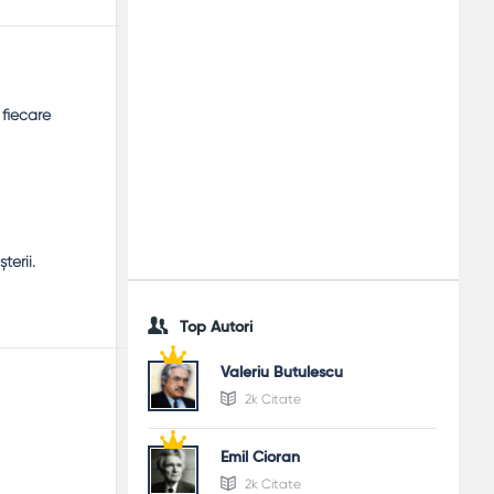
 fiecare
terii.
Top Autori
Valeriu Butulescu
2k Citate
Emil Cioran
2k Citate