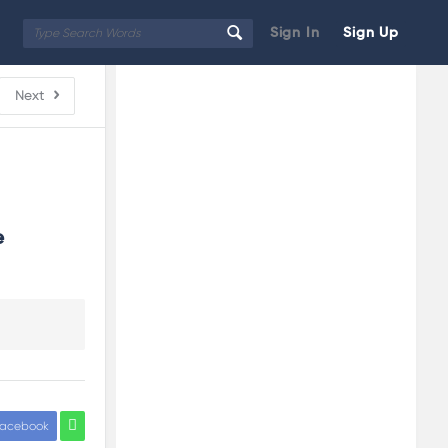
Sign In
Sign Up
Sidebar
Adv
Next
250x250
 
acebook