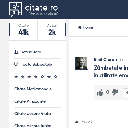
Stats
Citate
Autori
Home
41k
2k
Toti Autorii
Emil Cioran
In:
L
Toate Subiectele
Zâmbetul e in
inutilitate em
Citate Motivationale
0
Citate Amuzante
Citate despre Viata
Report
Citate despre Iubire