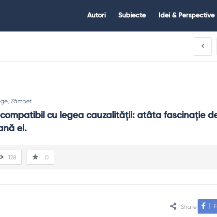
Citate.ro
Citate.ro
Autori
Subiecte
Idei & Perspective
Navigation
ege
,
Zâmbet
compatibil cu legea cauzalităţii: atâta fascinaţie de
ană el.
128
0
F
Share