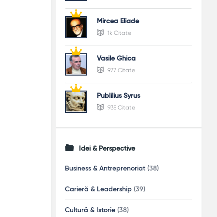
Mircea Eliade
1k Citate
Vasile Ghica
977 Citate
Publilius Syrus
935 Citate
Idei & Perspective
Business & Antreprenoriat
(38)
Carieră & Leadership
(39)
Cultură & Istorie
(38)