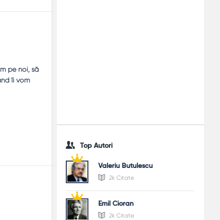
ăm pe noi, să
ând îi vom
Top Autori
Valeriu Butulescu
2k Citate
Emil Cioran
2k Citate