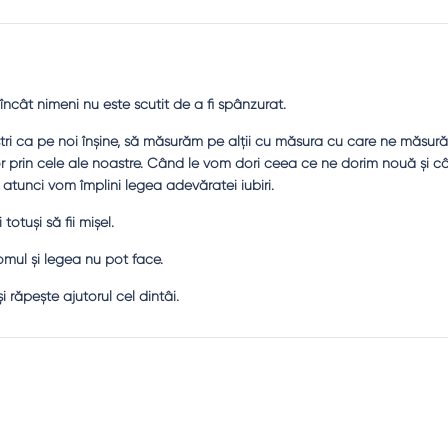
încât nimeni nu este scutit de a fi spânzurat.
tri ca pe noi înşine, să măsurăm pe alţii cu măsura cu care ne măsur
 lor prin cele ale noastre. Când le vom dori ceea ce ne dorim nouă şi c
, atunci vom împlini legea adevăratei iubiri.
totuşi să fii mişel.
mul şi legea nu pot face.
şi răpeşte ajutorul cel dintâi.