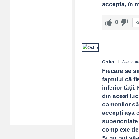
accepta, în m
0
Osho
In:
Acceptar
Fiecare se si
faptului că f
inferiorităţii
din acest luc
oamenilor să 
accepţi aşa cu
superioritate
complexe de in
Şi nu pot să-