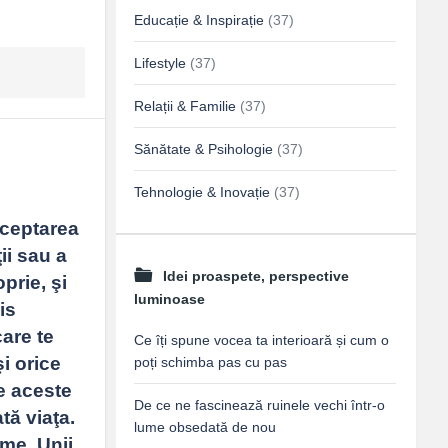
Educație & Inspirație
(37)
Lifestyle
(37)
Relații & Familie
(37)
Sănătate & Psihologie
(37)
Tehnologie & Inovație
(37)
cceptarea 
i sau a 
Idei proaspete, perspective
prie, şi 
luminoase
s 
are te 
Ce îți spune vocea ta interioară și cum o
i orice 
poți schimba pas cu pas
e aceste 
De ce ne fascinează ruinele vechi într-o
ă viaţa. 
lume obsedată de nou
me. Unii 