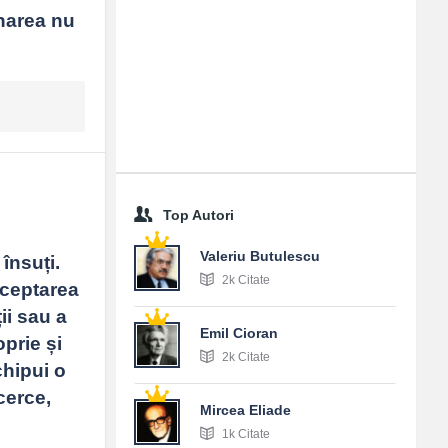
area nu 
Top Autori
Valeriu Butulescu
nsuți. 
2k Citate
cceptarea 
i sau a 
Emil Cioran
prie și 
2k Citate
hipui o 
cerce, 
Mircea Eliade
1k Citate