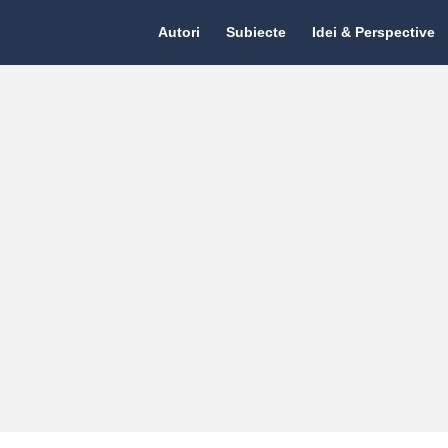
Citate.ro
Citate.ro
Autori
Subiecte
Idei & Perspective
Navigation