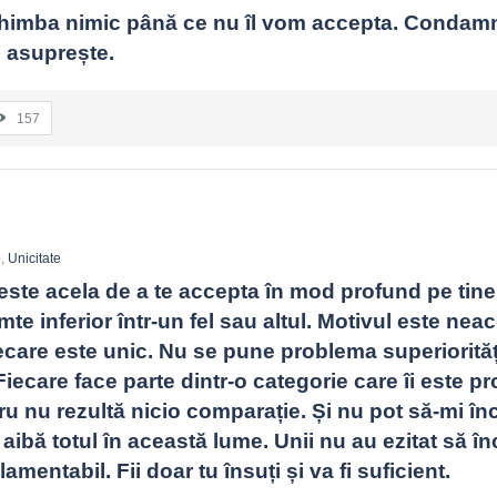
imba nimic până ce nu îl vom accepta. Condamn
i asuprește.
157
e
,
Unicitate
este acela de a te accepta în mod profund pe tine î
mte inferior într-un fel sau altul. Motivul este nea
iecare este unic. Nu se pune problema superiorități
. Fiecare face parte dintr-o categorie care îi este pro
ru nu rezultă nicio comparație. Și nu pot să-mi înc
 aibă totul în această lume. Unii nu au ezitat să în
amentabil. Fii doar tu însuți și va fi suficient.