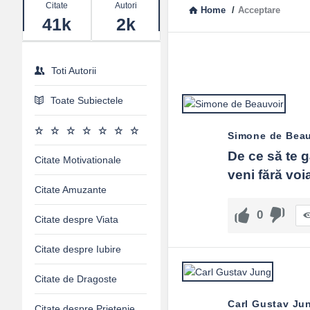
Stats
Citate
Autori
Home
/
Acceptare
41k
2k
Toti Autorii
Toate Subiectele
Simone de Beau
De ce să te g
Citate Motivationale
veni fără voi
Citate Amuzante
0
Citate despre Viata
Citate despre Iubire
Citate de Dragoste
Carl Gustav Ju
Citate despre Prietenie