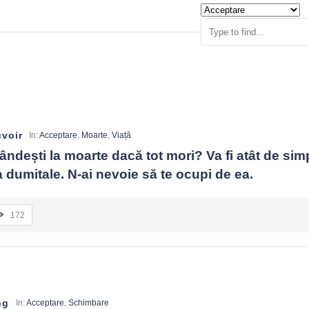
voir
In:
Acceptare
,
Moarte
,
Viață
ândești la moarte dacă tot mori? Va fi atât de simp
a dumitale. N-ai nevoie să te ocupi de ea.
172
ng
In:
Acceptare
,
Schimbare