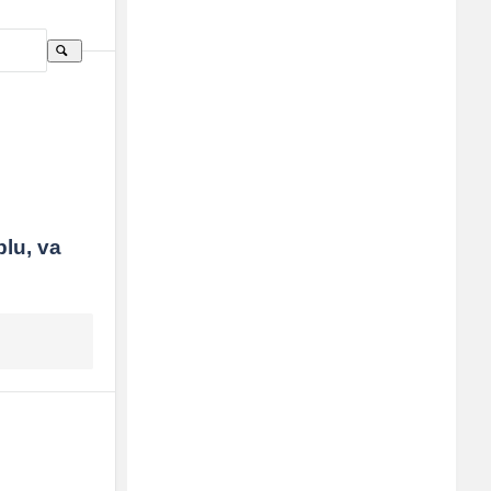
Sidebar
Adv
250x250
lu, va 