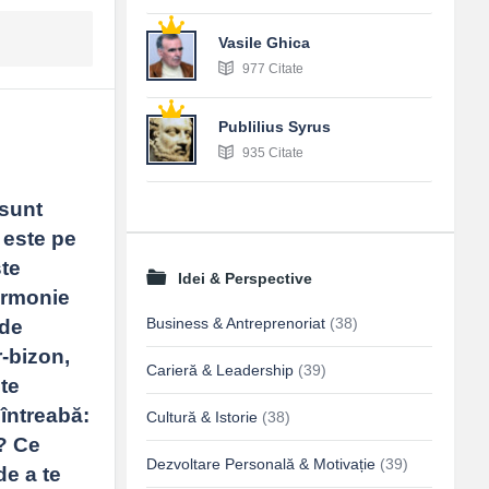
Vasile Ghica
977 Citate
Publilius Syrus
935 Citate
sunt 
 este pe 
te 
Idei & Perspective
armonie 
Business & Antreprenoriat
(38)
de 
bizon, 
Carieră & Leadership
(39)
te 
întreabă: 
Cultură & Istorie
(38)
? Ce 
Dezvoltare Personală & Motivație
(39)
e a te 