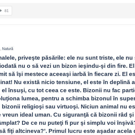
81
e
,
Natură
alele, priveşte păsările: ele nu sunt triste, ele nu 
iodată nu o să vezi un bizon ieşindu-şi din fire. El
it să îşi mestece aceeaşi iarbă în fiecare zi. El es
nat! Nu există nicio tensiune, el este în deplină 
 el însuşi, cu tot ceea ce este. Bizonii nu fac parti
luţiona lumea, pentru a schimba bizonul în super-
 bizonii religioşi sau virtuoşi. Niciun animal nu es
vreun ideal uman. Cu siguranţă că bizonii râd şi 
tâmplat? De ce nu puteţi fi pur şi simplu voi înşivă
să fiţi altcineva?’. Primul lucru este aşadar acela d