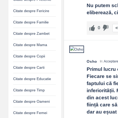
Nu putem sch
Citate despre Fericire
eliberează, c
Citate despre Familie
0
Citate despre Zambet
Citate despre Mama
Citate despre Copii
Osho
In:
Acceptar
Citate despre Carti
Primul lucru 
Fiecare se si
Citate despre Educatie
faptului că f
inferiorității
Citate despre Timp
din acest luc
Citate despre Oameni
ființă care să
dar au eșuat l
Citate despre Femei