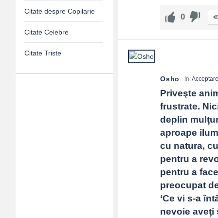
Citate despre Copilarie
0
Citate Celebre
Citate Triste
Osho
In:
Acceptar
Priveşte anim
Adv
frustrate. Nic
120x600
deplin mulţum
aproape ilumi
cu natura, cu
pentru a revo
pentru a face
preocupat de 
‘Ce vi s-a în
nevoie aveţi 