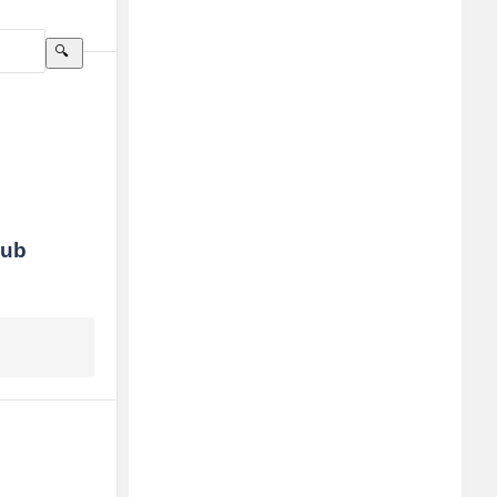
Sidebar
Adv
250x250
ub 