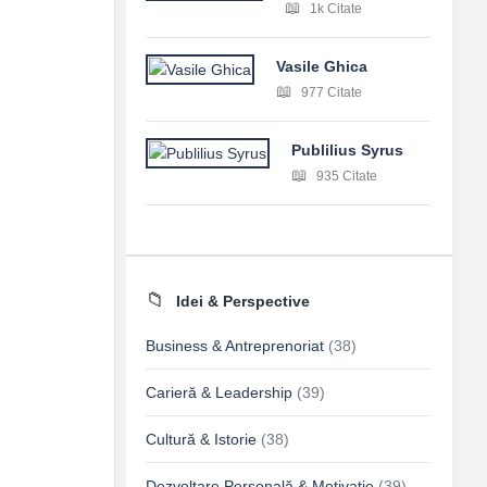
1k Citate
Vasile Ghica
977 Citate
Publilius Syrus
935 Citate
Idei & Perspective
Business & Antreprenoriat
(38)
Carieră & Leadership
(39)
Cultură & Istorie
(38)
Dezvoltare Personală & Motivație
(39)