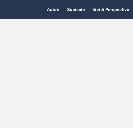
Citate.ro
Citate.ro
Autori
Subiecte
Idei & Perspective
Navigation