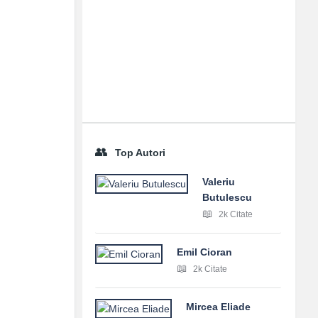
Top Autori
Valeriu
Butulescu
2k Citate
Emil Cioran
2k Citate
Mircea Eliade