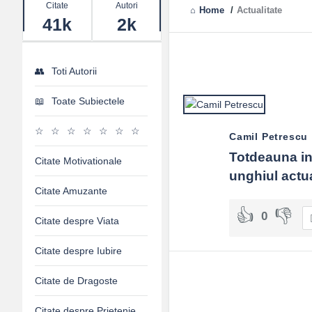
Stats
Citate
Autori
Home
/
Actualitate
41k
2k
Toti Autorii
Toate Subiectele
Camil Petrescu
Totdeauna ind
Citate Motivationale
unghiul actual
Citate Amuzante
0
Citate despre Viata
Citate despre Iubire
Citate de Dragoste
Citate despre Prietenie