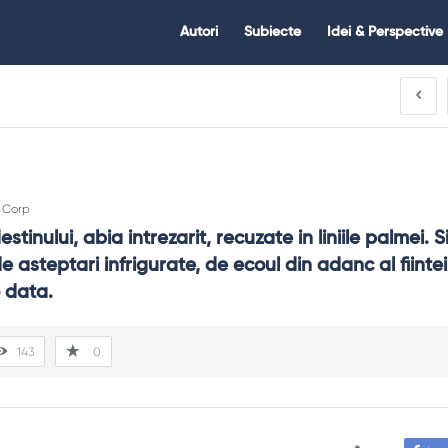
Citate.ro
Citate.ro
Autori
Subiecte
Idei & Perspective
Navigation
:
Corp
stinului, abia intrezarit, recuzate in liniile palmei. Si
de asteptari infrigurate, de ecoul din adanc al fiintei,
o data.
143
0