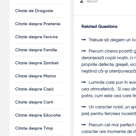
Report
Citate de Dragoste
Citate despre Prietenie
Related Questions
Citate despre Fericire
Trebuie să alegem un loc
Citate despre Familie
Precum cineva poartă greu
deranjează copiii noştri, ci
Citate despre Zambet
propriile defecte, greşeli, v
neştiind că-şi atenţionează
Citate despre Mama
Luminile care pun în evi
cea atmosferică... Şi cea di
Citate despre Copii
patra, cum este cea care tre
Citate despre Carti
Un caracter nobil, un sp
preţ pentru fericirea noastră
Citate despre Educatie
Precum cel mai perfect 
Citate despre Timp
caracter are momente de răut