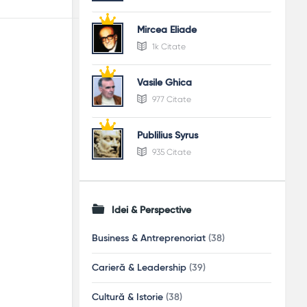
Mircea Eliade
1k Citate
Vasile Ghica
977 Citate
Publilius Syrus
935 Citate
Idei & Perspective
Business & Antreprenoriat
(38)
Carieră & Leadership
(39)
Cultură & Istorie
(38)