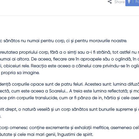
F
Share
 sănătos nu numai pentru corp, ci şi pentru moravurile noastre.
tatea propriului corp, fără a o simţi sau a-i fi străină, tot astfel nu 
 numai ai altora. De aceea, fiecare are în aproapele său o oglindă, în 
icii, obiceiuri rele. Reacţia este aceea a câinelui care privindu-se în ogl
 propria sa imagine.
denţă corpurile opace sunt de patru feluri. Acestea sunt: lumina difuz
rectă, cum este aceea a Soarelui... A treia este lumina reflectată; şi m
ce prin corpurile translucide, cum ar fi pânza de in, hârtia şi cele as
irit drept, o natură veselă şi un corp sănătos sunt bunurile supreme şi
.
corp omenesc conţine excremente şi exhalaţii mefitice, asemenea ce
ate şi cele mai mari genii, îngustimi de spirit.