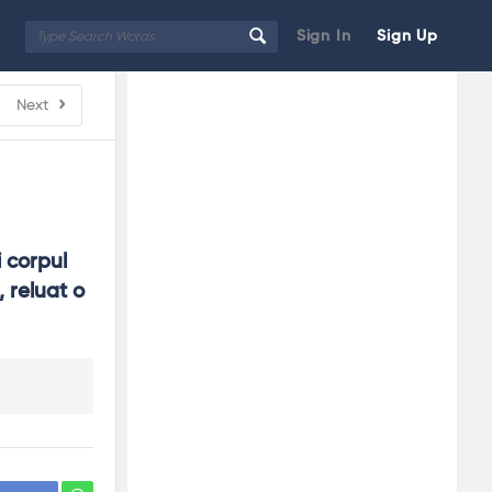
Sign In
Sign Up
Sidebar
Adv
Next
250x250
 corpul 
 reluat o 