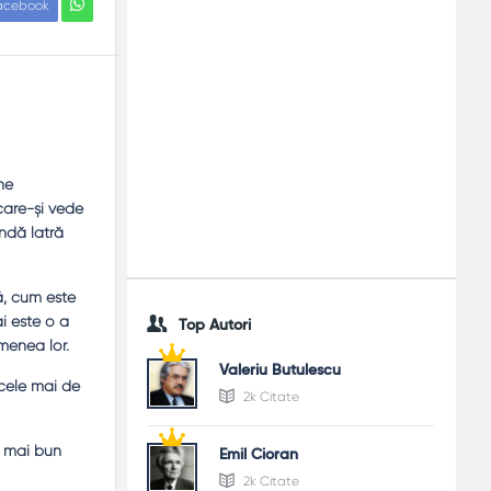
acebook
ne
care-şi vede
indă latră
ă, cum este
ai este o a
Top Autori
emenea lor.
Valeriu Butulescu
 cele mai de
2k Citate
l mai bun
Emil Cioran
2k Citate