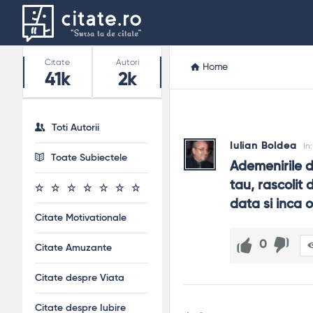
Stats
Citate
Autori
Home
41k
2k
Toti Autorii
Iulian Boldea
In
Toate Subiectele
Ademenirile de
tau, rascolit 
data si inca 
Citate Motivationale
0
Citate Amuzante
Citate despre Viata
Citate despre Iubire