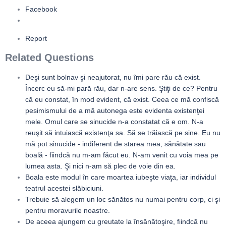
Facebook
Report
Related Questions
Deşi sunt bolnav şi neajutorat, nu îmi pare rău că exist.
Încerc eu să-mi pară rău, dar n-are sens. Ştiţi de ce? Pentru
că eu constat, în mod evident, că exist. Ceea ce mă confiscă
pesimismului de a mă autonega este evidenta existenţei
mele. Omul care se sinucide n-a constatat că e om. N-a
reuşit să intuiască existenţa sa. Să se trăiască pe sine. Eu nu
mă pot sinucide - indiferent de starea mea, sănătate sau
boală - fiindcă nu m-am făcut eu. N-am venit cu voia mea pe
lumea asta. Şi nici n-am să plec de voie din ea.
Boala este modul în care moartea iubeşte viaţa, iar individul
teatrul acestei slăbiciuni.
Trebuie să alegem un loc sănătos nu numai pentru corp, ci şi
pentru moravurile noastre.
De aceea ajungem cu greutate la însănătoşire, fiindcă nu