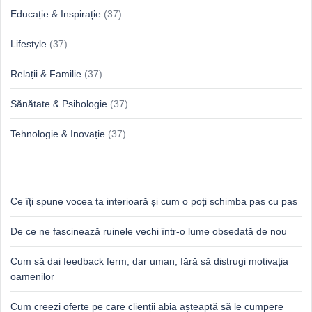
Educație & Inspirație
(37)
Lifestyle
(37)
Relații & Familie
(37)
Sănătate & Psihologie
(37)
Tehnologie & Inovație
(37)
Idei proaspete, perspective luminoase
Ce îți spune vocea ta interioară și cum o poți schimba pas cu pas
De ce ne fascinează ruinele vechi într-o lume obsedată de nou
Cum să dai feedback ferm, dar uman, fără să distrugi motivația
oamenilor
Cum creezi oferte pe care clienții abia așteaptă să le cumpere