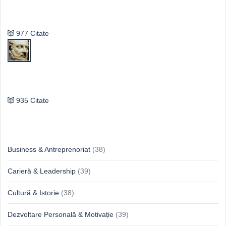
Vasile Ghica
977 Citate
Publilius Syrus
935 Citate
Idei & Perspective
Business & Antreprenoriat
(38)
Carieră & Leadership
(39)
Cultură & Istorie
(38)
Dezvoltare Personală & Motivație
(39)