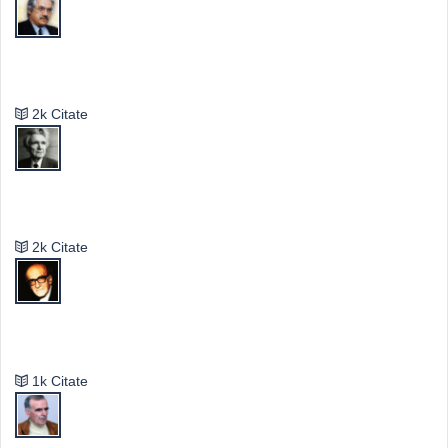
Valeriu Butulescu
2k Citate
Emil Cioran
2k Citate
Mircea Eliade
1k Citate