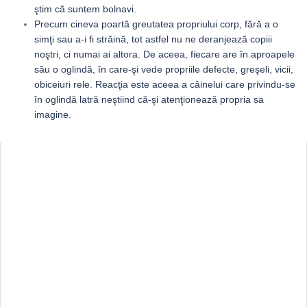
ştim că suntem bolnavi.
Precum cineva poartă greutatea propriului corp, fără a o
simţi sau a-i fi străină, tot astfel nu ne deranjează copiii
noştri, ci numai ai altora. De aceea, fiecare are în aproapele
său o oglindă, în care-şi vede propriile defecte, greşeli, vicii,
obiceiuri rele. Reacţia este aceea a câinelui care privindu-se
în oglindă latră neştiind că-şi atenţionează propria sa
imagine.
Sidebar
Adv
250x250