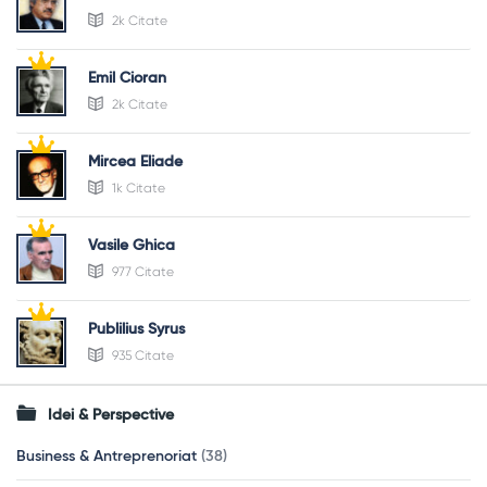
2k Citate
Emil Cioran
2k Citate
Mircea Eliade
1k Citate
Vasile Ghica
977 Citate
Publilius Syrus
935 Citate
Idei & Perspective
Business & Antreprenoriat
(38)