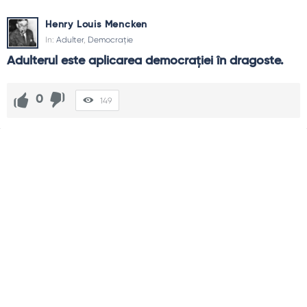
Henry Louis Mencken
In:
Adulter
,
Democrație
Adulterul este aplicarea democrației în dragoste.
0
149
Sidebar
Adv
250x250