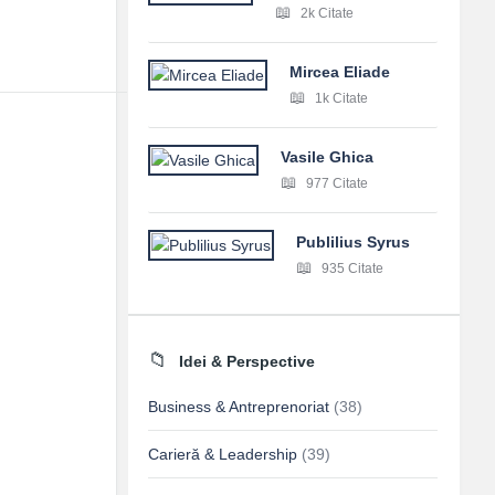
2k Citate
Mircea Eliade
1k Citate
Vasile Ghica
977 Citate
Publilius Syrus
935 Citate
Idei & Perspective
Business & Antreprenoriat
(38)
Carieră & Leadership
(39)