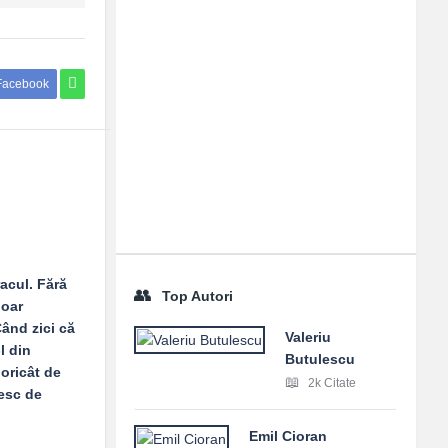
Facebook
acul. Fără
Top Autori
doar
Când zici că
Valeriu
l din
Butulescu
 oricât de
2k Citate
esc de
Emil Cioran