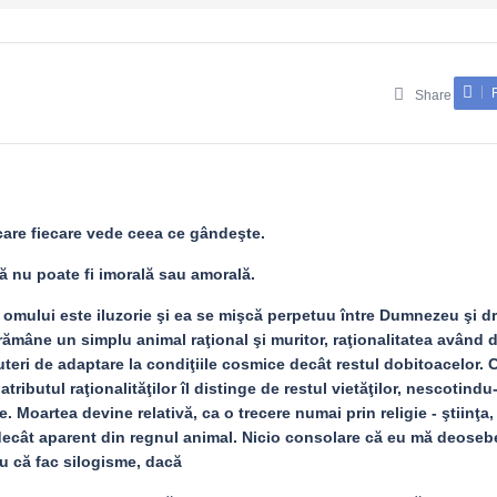
Share
 care fiecare vede ceea ce gândeşte.
ă nu poate fi imorală sau amorală.
 omului este iluzorie şi ea se mişcă perpetuu între Dumnezeu şi dr
 rămâne un simplu animal raţional şi muritor, raţionalitatea având 
uteri de adaptare la condiţiile cosmice decât restul dobitoacelor. 
tributul raţionalităţilor îl distinge de restul vietăţilor, nescotindu-
. Moartea devine relativă, ca o trecere numai prin religie - ştiinţa,
ecât aparent din regnul animal. Nicio consolare că eu mă deoseb
u că fac silogisme, dacă