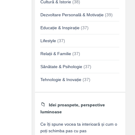
Cultură & Istorie
(38)
Dezvoltare Personală & Motivație
(39)
Educație & Inspirație
(37)
Lifestyle
(37)
Relații & Familie
(37)
Sănătate & Psihologie
(37)
Tehnologie & Inovație
(37)
Idei proaspete, perspective
luminoase
Ce îți spune vocea ta interioară și cum o
poți schimba pas cu pas