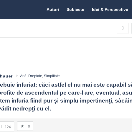
Citate.ro
Citate.ro
Autori
Subiecte
Idei & Perspective
Navigation
nhauer
In:
Artă
,
Dreptate
,
Simplitate
ebuie înfuriat: căci astfel el nu mai este capabil s
profite de ascendentul pe care-l are, eventual, asu
tem înfuria fiind pur şi simplu impertinenţi, sâcâind
vădit nedrepţi cu el.
0
124