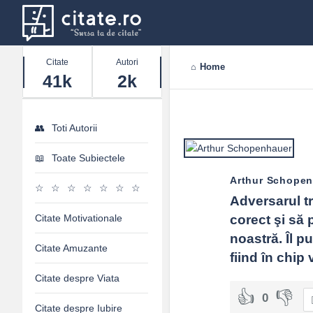
Stats
Citate
Autori
Home
41k
2k
Toti Autorii
Toate Subiectele
Arthur Schope
Adversarul tr
Citate Motivationale
corect şi să 
noastră. Îl pu
Citate Amuzante
fiind în chip 
Citate despre Viata
0
Citate despre Iubire