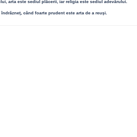
lui, arta este sediul plăcerii, iar religia este sediul adevărului.
e îndrăzneţ, când foarte prudent este arta de a reuşi.