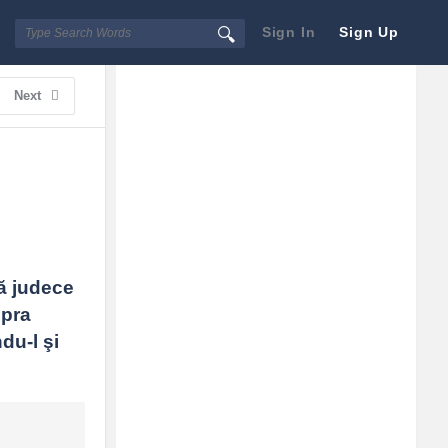
Sign In
Sign Up
Sidebar
Adv
Next
250x250
ă judece 
pra 
u-l şi 