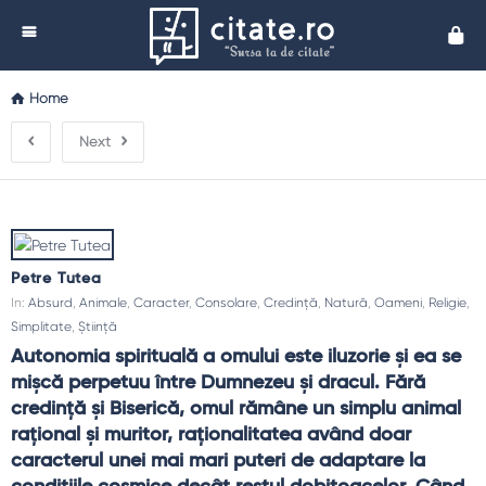
Cita
Home
Next
Petre Tutea
In:
Absurd
,
Animale
,
Caracter
,
Consolare
,
Credință
,
Natură
,
Oameni
,
Religie
,
Simplitate
,
Știință
Autonomia spirituală a omului este iluzorie şi ea se 
mişcă perpetuu între Dumnezeu şi dracul. Fără 
credinţă şi Biserică, omul rămâne un simplu animal 
raţional şi muritor, raţionalitatea având doar 
caracterul unei mai mari puteri de adaptare la 