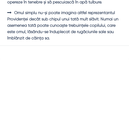
opereze în tenebre şi să pescuiască în apă tulbure.
Omul simplu nu-şi poate imagina altfel reprezentantul
Providenţei decât sub chipul unui tată mult slăvit. Numai un
asemenea tată poate cunoaşte trebuinţele copilului, care
este omul, lăsându-se înduplecat de rugăciunile sale sau
îmblânzit de căinţa sa.
Sidebar
Adv
250x250