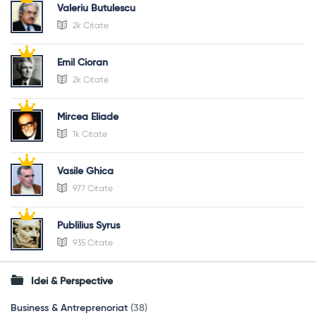
Valeriu Butulescu
2k Citate
Emil Cioran
2k Citate
Mircea Eliade
1k Citate
Vasile Ghica
977 Citate
Publilius Syrus
935 Citate
Idei & Perspective
Business & Antreprenoriat
(38)