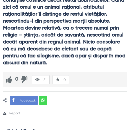
condiţiile cosmice decât restul dobitoacelor. Când 
zici că omul e un animal raţional, atributul 
raţionalităţilor îl distinge de restul vietăţilor, 
nescotindu-l din perspectiva morţii absolute. 
Moartea devine relativă, ca o trecere numai prin 
religie – ştiinţa, oricât de savantă, nescotind omul 
decât aparent din regnul animal. Nicio consolare 
că eu mă deosebesc de elefant sau de capră 
pentru că fac silogisme, dacă apar şi dispar în mod 
absurd din natură.
0
151
0
Facebook
Report