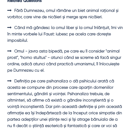
Related Questions
Fără Dumnezeu, omul rămâne un biet animal raţional şi
vorbitor, care vine de nicăieri şi merge spre nicăieri.
Când mă gândesc la omul liber şi la omul înlănţuit, îmi vin
în minte vorbele lui Faust: iubesc pe acela care doreşte
imposibilul.
Omul - javra asta bipedă, pe care eu îl consider "animal
prost", "homo stultus" - atunci când se screme să facă singur
ordine, adică atunci când practică umanismul, îl înlocuieşte
pe Dumnezeu cu el.
Definiţia pe care psihanaliza o dă psihicului arată că
acesta se compune din procese care aparţin domeniilor
sentimentului, gândirii şi voinţei. Psihanaliza trebuie, de
altminteri, să afirme că există o gândire inconştientă şi o
voinţă inconştientă. Dar prin această definiţie şi prin această
afirmaţie ea îşi îndepărtează de la început orice simpatie din
partea adepţilor unei ştiinţe reci şi îşi atrage bănuiala de a
nu fi decât o ştiinţă esoterică şi fantastică şi care ar voi să